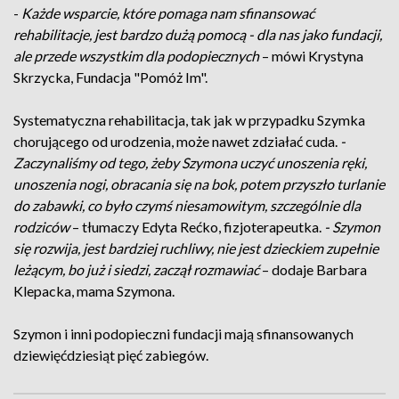
-
Każde wsparcie, które pomaga nam sfinansować
rehabilitacje, jest bardzo dużą pomocą - dla nas jako fundacji,
ale przede wszystkim dla podopiecznych
– mówi Krystyna
Skrzycka, Fundacja "Pomóż Im".
Systematyczna rehabilitacja, tak jak w przypadku Szymka
chorującego od urodzenia, może nawet zdziałać cuda.
-
Zaczynaliśmy od tego, żeby Szymona uczyć unoszenia ręki,
unoszenia nogi, obracania się na bok, potem przyszło turlanie
do zabawki, co było czymś niesamowitym, szczególnie dla
rodziców
– tłumaczy Edyta Rećko, fizjoterapeutka.
- Szymon
się rozwija, jest bardziej ruchliwy, nie jest dzieckiem zupełnie
leżącym, bo już i siedzi, zaczął rozmawiać
– dodaje Barbara
Klepacka, mama Szymona.
Szymon i inni podopieczni fundacji mają sfinansowanych
dziewięćdziesiąt pięć zabiegów.