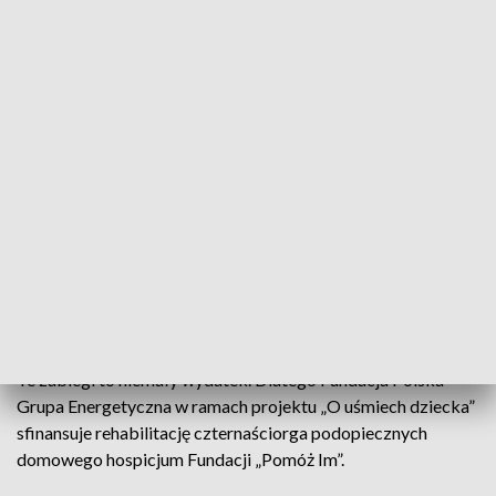
wiotki, nie ruszał nóżkami, rączkami, taka typowa
"marionetka". Pierwsze podejrzenia padły oczywiście na SMA
–
mówi Barbara Klepacka, mama Szymona.
Na początku nie było łatwo, ale z czasem rodzice i siostra
Maja, nauczyli się żyć z chorobą Szymka.
- Dołączyliśmy
zaraz do hospicjum po niedługim czasie. Pomoc pielęgniarki,
pomoc lekarzy, tego wszystkiego, wdrożenie w tę całą
sytuację i bardzo nam pomogli, i teraz ciągniemy razem to
wszystko
– dodaje Konrad Klepacki, tata Szymona.
Od pięciu lat Szymon jest rehabilitowany. Ćwiczenia
uśmierzają ból, poprawiają kondycję mięśni, ułatwiają
oddychanie i ogólne samopoczucie dziecka.
Te zabiegi to niemały wydatek. Dlatego Fundacja Polska
Grupa Energetyczna w ramach projektu „O uśmiech dziecka”
sfinansuje rehabilitację czternaściorga podopiecznych
domowego hospicjum Fundacji „Pomóż Im”.