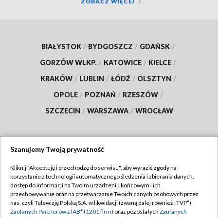
ZOBACZ WIĘCEJ
BIAŁYSTOK
/
BYDGOSZCZ
/
GDAŃSK
/
GORZÓW WLKP.
/
KATOWICE
/
KIELCE
/
KRAKÓW
/
LUBLIN
/
ŁÓDŹ
/
OLSZTYN
/
OPOLE
/
POZNAŃ
/
RZESZÓW
/
SZCZECIN
/
WARSZAWA
/
WROCŁAW
Szanujemy Twoją prywatność
Dołącz do nas:
Kliknij "Akceptuję i przechodzę do serwisu", aby wyrazić zgody na
korzystanie z technologii automatycznego śledzenia i zbierania danych,
TVP
dostęp do informacji na Twoim urządzeniu końcowym i ich
Abonament TVP
przechowywanie oraz na przetwarzanie Twoich danych osobowych przez
Regulamin TVP
nas, czyli Telewizję Polską S.A. w likwidacji (zwaną dalej również „TVP”),
Emisja w TVP
Polityka prywatności
Zaufanych Partnerów z IAB* (1201 firm)
oraz pozostałych
Zaufanych