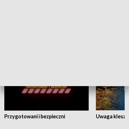
Grajmy Swoje
Białostocki Te
NAUKA I EDUKACJA
Przygotowani i bezpieczni
Uwaga kleszc