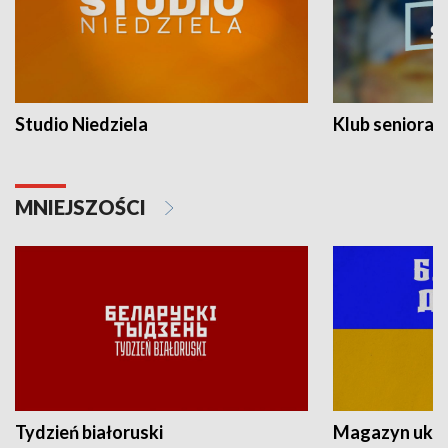
Studio Niedziela
Klub seniora
MNIEJSZOŚCI
Tydzień białoruski
Magazyn ukra