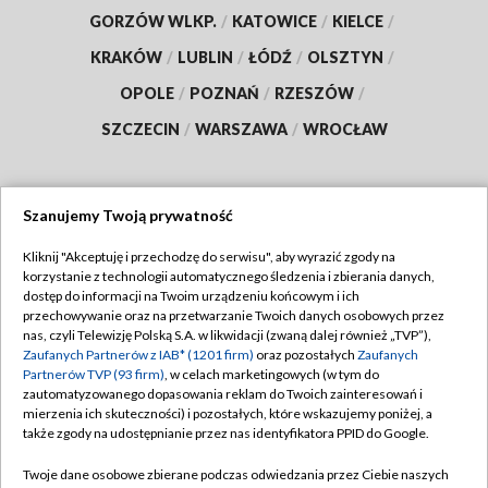
GORZÓW WLKP.
/
KATOWICE
/
KIELCE
/
KRAKÓW
/
LUBLIN
/
ŁÓDŹ
/
OLSZTYN
/
OPOLE
/
POZNAŃ
/
RZESZÓW
/
SZCZECIN
/
WARSZAWA
/
WROCŁAW
Szanujemy Twoją prywatność
Dołącz do nas:
Kliknij "Akceptuję i przechodzę do serwisu", aby wyrazić zgody na
korzystanie z technologii automatycznego śledzenia i zbierania danych,
TVP
dostęp do informacji na Twoim urządzeniu końcowym i ich
Abonament TVP
przechowywanie oraz na przetwarzanie Twoich danych osobowych przez
Regulamin TVP
nas, czyli Telewizję Polską S.A. w likwidacji (zwaną dalej również „TVP”),
Emisja w TVP
Polityka prywatności
Zaufanych Partnerów z IAB* (1201 firm)
oraz pozostałych
Zaufanych
Partnerów TVP (93 firm)
, w celach marketingowych (w tym do
Centrum informacji TVP
Moje zgody
zautomatyzowanego dopasowania reklam do Twoich zainteresowań i
mierzenia ich skuteczności) i pozostałych, które wskazujemy poniżej, a
Naziemna Telewizja Cyfrowa
Pomoc
także zgody na udostępnianie przez nas identyfikatora PPID do Google.
Sklep TVP
Biuro reklamy
Twoje dane osobowe zbierane podczas odwiedzania przez Ciebie naszych