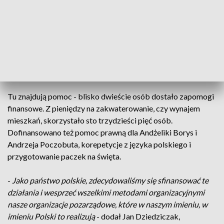
Białystok jest najczęściej pierwszym przystankiem po
wyjeździe z Białorusi, gdzie uciekający szukają wsparcia.
-
Represje ze strony reżimu, aresztowania, więzienia, represje
finansowe, pobicia, nękanie. To niestety codzienność dla
polskich działaczy, którzy musieli uciekać
- powiedział
wiceminister edukacji i nauki Dariusz Piontkowski.
Tu znajdują pomoc - blisko dwieście osób dostało zapomogi
finansowe. Z pieniędzy na zakwaterowanie, czy wynajem
mieszkań, skorzystało sto trzydzieści pięć osób.
Dofinansowano też pomoc prawną dla Andżeliki Borys i
Andrzeja Poczobuta, korepetycje z języka polskiego i
przygotowanie paczek na święta.
-
Jako państwo polskie, zdecydowaliśmy się sfinansować te
działania i wesprzeć wszelkimi metodami organizacyjnymi
nasze organizacje pozarządowe, które w naszym imieniu, w
imieniu Polski to realizują
- dodał Jan Dziedziczak,