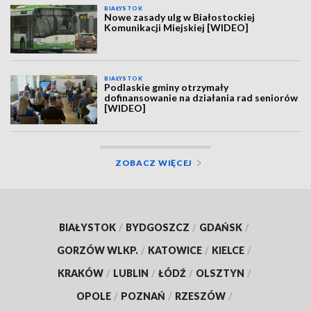
BIAŁYSTOK
Nowe zasady ulg w Białostockiej
Komunikacji Miejskiej [WIDEO]
BIAŁYSTOK
Podlaskie gminy otrzymały
dofinansowanie na działania rad seniorów
[WIDEO]
ZOBACZ WIĘCEJ
BIAŁYSTOK
/
BYDGOSZCZ
/
GDAŃSK
/
GORZÓW WLKP.
/
KATOWICE
/
KIELCE
/
KRAKÓW
/
LUBLIN
/
ŁÓDŹ
/
OLSZTYN
/
OPOLE
/
POZNAŃ
/
RZESZÓW
/