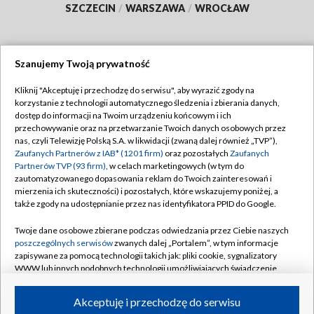
SZCZECIN
/
WARSZAWA
/
WROCŁAW
Szanujemy Twoją prywatność
Dołącz do nas:
Kliknij "Akceptuję i przechodzę do serwisu", aby wyrazić zgody na
korzystanie z technologii automatycznego śledzenia i zbierania danych,
TVP
dostęp do informacji na Twoim urządzeniu końcowym i ich
Abonament TVP
przechowywanie oraz na przetwarzanie Twoich danych osobowych przez
Regulamin TVP
nas, czyli Telewizję Polską S.A. w likwidacji (zwaną dalej również „TVP”),
Emisja w TVP
Polityka prywatności
Zaufanych Partnerów z IAB* (1201 firm)
oraz pozostałych
Zaufanych
Partnerów TVP (93 firm)
, w celach marketingowych (w tym do
Centrum informacji TVP
Moje zgody
zautomatyzowanego dopasowania reklam do Twoich zainteresowań i
mierzenia ich skuteczności) i pozostałych, które wskazujemy poniżej, a
Naziemna Telewizja Cyfrowa
Pomoc
także zgody na udostępnianie przez nas identyfikatora PPID do Google.
Sklep TVP
Biuro reklamy
Twoje dane osobowe zbierane podczas odwiedzania przez Ciebie naszych
Rada Programowa
Kontakt
poszczególnych serwisów
zwanych dalej „Portalem”, w tym informacje
zapisywane za pomocą technologii takich jak: pliki cookie, sygnalizatory
System NOS
WWW lub innych podobnych technologii umożliwiających świadczenie
dopasowanych i bezpiecznych usług, personalizację treści oraz reklam,
Informacje o nadawcy
Kanały
udostępnianie funkcji mediów społecznościowych oraz analizowanie
Akceptuję i przechodzę do serwisu
ruchu w Internecie.
Program dla prasy