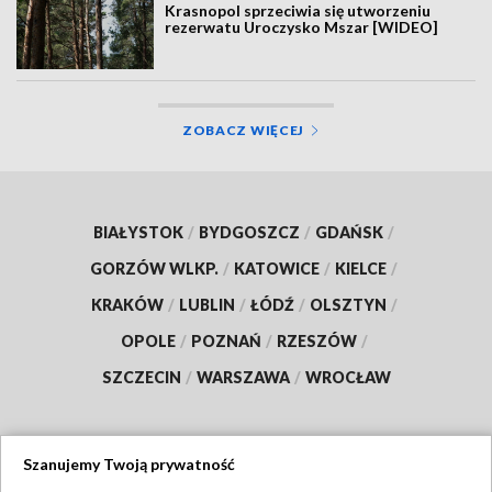
Krasnopol sprzeciwia się utworzeniu
rezerwatu Uroczysko Mszar [WIDEO]
ZOBACZ WIĘCEJ
BIAŁYSTOK
/
BYDGOSZCZ
/
GDAŃSK
/
GORZÓW WLKP.
/
KATOWICE
/
KIELCE
/
KRAKÓW
/
LUBLIN
/
ŁÓDŹ
/
OLSZTYN
/
OPOLE
/
POZNAŃ
/
RZESZÓW
/
SZCZECIN
/
WARSZAWA
/
WROCŁAW
Szanujemy Twoją prywatność
Dołącz do nas: