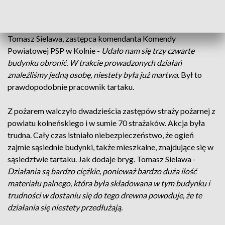
przebyły pierwsze jednostki, okazało się, że ogień zajął też
budynek tartaku, gdzie znajdowała się również suszarnia i
zaplecze, i szybko się rozprzestrzenia. Jak mówi bryg.
Tomasz Sielawa, zastępca komendanta Komendy
Powiatowej PSP w Kolnie -
Udało nam się trzy czwarte
budynku obronić. W trakcie prowadzonych działań
znaleźliśmy jedną osobę, niestety była już martwa.
Był to
prawdopodobnie pracownik tartaku.
Z pożarem walczyło dwadzieścia zastępów straży pożarnej z
powiatu kolneńskiego i w sumie 70 strażaków. Akcja była
trudna. Cały czas istniało niebezpieczeństwo, że ogień
zajmie sąsiednie budynki, także mieszkalne, znajdujące się w
sąsiedztwie tartaku. Jak dodaje bryg. Tomasz Sielawa -
Działania są bardzo ciężkie, ponieważ bardzo duża ilość
materiału palnego, która była składowana w tym budynku i
trudności w dostaniu się do tego drewna powoduje, że te
działania się niestety przedłużają.