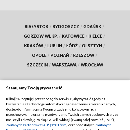
BIAŁYSTOK
/
BYDGOSZCZ
/
GDAŃSK
/
GORZÓW WLKP.
/
KATOWICE
/
KIELCE
/
KRAKÓW
/
LUBLIN
/
ŁÓDŹ
/
OLSZTYN
/
OPOLE
/
POZNAŃ
/
RZESZÓW
/
SZCZECIN
/
WARSZAWA
/
WROCŁAW
Szanujemy Twoją prywatność
Dołącz do nas:
Kliknij "Akceptuję i przechodzę do serwisu", aby wyrazić zgody na
korzystanie z technologii automatycznego śledzenia i zbierania danych,
TVP
dostęp do informacji na Twoim urządzeniu końcowym i ich
Abonament TVP
przechowywanie oraz na przetwarzanie Twoich danych osobowych przez
Regulamin TVP
nas, czyli Telewizję Polską S.A. w likwidacji (zwaną dalej również „TVP”),
Emisja w TVP
Polityka prywatności
Zaufanych Partnerów z IAB* (1201 firm)
oraz pozostałych
Zaufanych