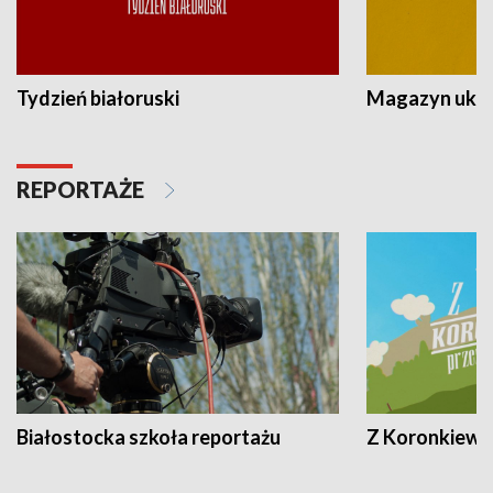
Tydzień białoruski
Magazyn ukra
REPORTAŻE
Białostocka szkoła reportażu
Z Koronkiewic