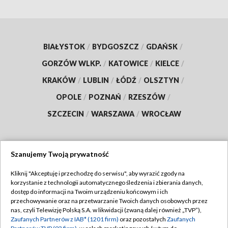
BIAŁYSTOK
/
BYDGOSZCZ
/
GDAŃSK
/
GORZÓW WLKP.
/
KATOWICE
/
KIELCE
/
KRAKÓW
/
LUBLIN
/
ŁÓDŹ
/
OLSZTYN
/
OPOLE
/
POZNAŃ
/
RZESZÓW
/
SZCZECIN
/
WARSZAWA
/
WROCŁAW
Szanujemy Twoją prywatność
Dołącz do nas:
Kliknij "Akceptuję i przechodzę do serwisu", aby wyrazić zgody na
korzystanie z technologii automatycznego śledzenia i zbierania danych,
TVP
dostęp do informacji na Twoim urządzeniu końcowym i ich
Abonament TVP
przechowywanie oraz na przetwarzanie Twoich danych osobowych przez
Regulamin TVP
nas, czyli Telewizję Polską S.A. w likwidacji (zwaną dalej również „TVP”),
Emisja w TVP
Polityka prywatności
Zaufanych Partnerów z IAB* (1201 firm)
oraz pozostałych
Zaufanych