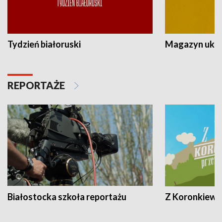
Tydzień białoruski
Magazyn ukra
REPORTAŻE
Białostocka szkoła reportażu
Z Koronkiewic