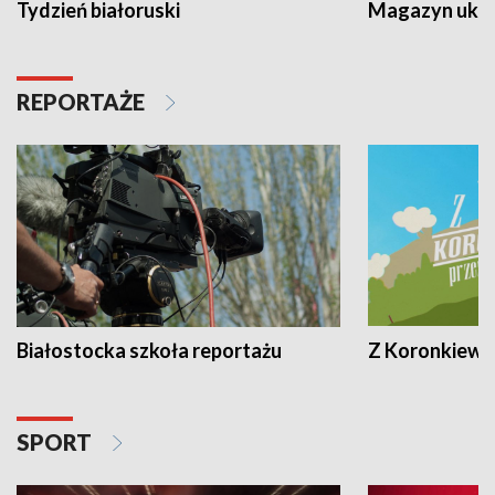
Tydzień białoruski
Magazyn ukra
REPORTAŻE
Białostocka szkoła reportażu
Z Koronkiewic
SPORT