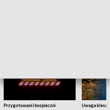
Grajmy Swoje
Białostocki Te
NAUKA I EDUKACJA
Przygotowani i bezpieczni
Uwaga kleszc