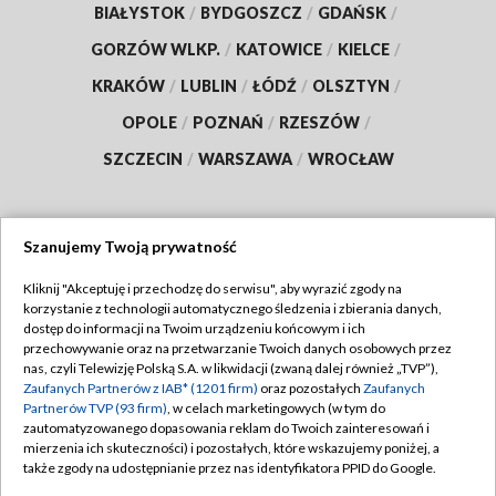
BIAŁYSTOK
/
BYDGOSZCZ
/
GDAŃSK
/
GORZÓW WLKP.
/
KATOWICE
/
KIELCE
/
KRAKÓW
/
LUBLIN
/
ŁÓDŹ
/
OLSZTYN
/
OPOLE
/
POZNAŃ
/
RZESZÓW
/
SZCZECIN
/
WARSZAWA
/
WROCŁAW
Szanujemy Twoją prywatność
Dołącz do nas:
Kliknij "Akceptuję i przechodzę do serwisu", aby wyrazić zgody na
korzystanie z technologii automatycznego śledzenia i zbierania danych,
TVP
dostęp do informacji na Twoim urządzeniu końcowym i ich
Abonament TVP
przechowywanie oraz na przetwarzanie Twoich danych osobowych przez
Regulamin TVP
nas, czyli Telewizję Polską S.A. w likwidacji (zwaną dalej również „TVP”),
Emisja w TVP
Polityka prywatności
Zaufanych Partnerów z IAB* (1201 firm)
oraz pozostałych
Zaufanych
Partnerów TVP (93 firm)
, w celach marketingowych (w tym do
Centrum informacji TVP
Moje zgody
zautomatyzowanego dopasowania reklam do Twoich zainteresowań i
mierzenia ich skuteczności) i pozostałych, które wskazujemy poniżej, a
Naziemna Telewizja Cyfrowa
Pomoc
także zgody na udostępnianie przez nas identyfikatora PPID do Google.
Sklep TVP