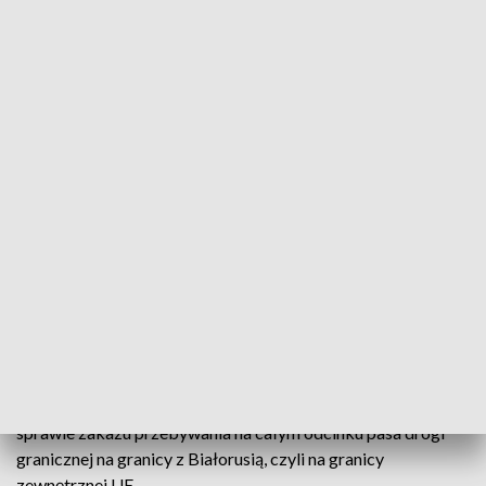
czterech Afgańczyków. Miało to miejsce na terenie działania
placówki SG w Narewce.
SG wielokrotnie informowała, że za pomocnictwo w
organizowaniu nielegalnego przekroczenia granicy grozi
kara do 8 lat pozbawienia wolności.
W czwartek Podlaski Oddział SG informował, że od
początku 2023 r. z Białorusi do Polski próbowali nielegalnie
się dostać przez granicę obywatele z 18 państw.
Od 1 stycznia 2023 r. nie obowiązuje w Podlaskiem zakaz
zbliżania się do granicy polsko-białoruskiej na odległość
mniejszą niż 200 metrów. Obecnie obowiązują tam przepisy
o pasie drogi granicznej. Ograniczenia reguluje
rozporządzenie wojewody podlaskiego z września 2021 r., w
sprawie zakazu przebywania na całym odcinku pasa drogi
granicznej na granicy z Białorusią, czyli na granicy
zewnętrznej UE.