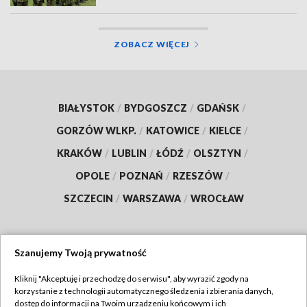
ZOBACZ WIĘCEJ
BIAŁYSTOK
/
BYDGOSZCZ
/
GDAŃSK
/
GORZÓW WLKP.
/
KATOWICE
/
KIELCE
/
KRAKÓW
/
LUBLIN
/
ŁÓDŹ
/
OLSZTYN
/
OPOLE
/
POZNAŃ
/
RZESZÓW
/
SZCZECIN
/
WARSZAWA
/
WROCŁAW
Szanujemy Twoją prywatność
Dołącz do nas:
Kliknij "Akceptuję i przechodzę do serwisu", aby wyrazić zgody na
korzystanie z technologii automatycznego śledzenia i zbierania danych,
TVP
dostęp do informacji na Twoim urządzeniu końcowym i ich