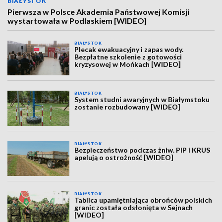
BIAŁYSTOK
Pierwsza w Polsce Akademia Państwowej Komisji
wystartowała w Podlaskiem [WIDEO]
BIAŁYSTOK
Plecak ewakuacyjny i zapas wody.
Bezpłatne szkolenie z gotowości
kryzysowej w Mońkach [WIDEO]
BIAŁYSTOK
System studni awaryjnych w Białymstoku
zostanie rozbudowany [WIDEO]
BIAŁYSTOK
Bezpieczeństwo podczas żniw. PIP i KRUS
apelują o ostrożność [WIDEO]
BIAŁYSTOK
Tablica upamiętniająca obrońców polskich
granic została odsłonięta w Sejnach
[WIDEO]