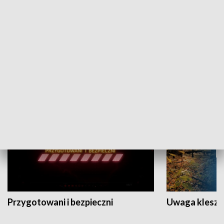
Grajmy Swoje
Białostocki Te
NAUKA I EDUKACJA
Przygotowani i bezpieczni
Uwaga kleszc