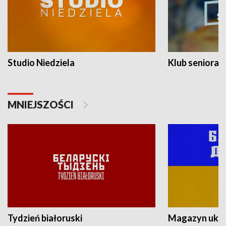
Studio Niedziela
Klub seniora
MNIEJSZOŚCI
Tydzień białoruski
Magazyn ukra