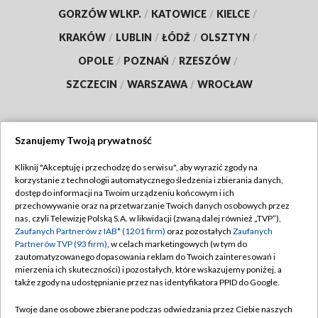
GORZÓW WLKP.
/
KATOWICE
/
KIELCE
/
KRAKÓW
/
LUBLIN
/
ŁÓDŹ
/
OLSZTYN
/
OPOLE
/
POZNAŃ
/
RZESZÓW
/
SZCZECIN
/
WARSZAWA
/
WROCŁAW
Szanujemy Twoją prywatność
Dołącz do nas:
Kliknij "Akceptuję i przechodzę do serwisu", aby wyrazić zgody na
korzystanie z technologii automatycznego śledzenia i zbierania danych,
TVP
dostęp do informacji na Twoim urządzeniu końcowym i ich
Abonament TVP
przechowywanie oraz na przetwarzanie Twoich danych osobowych przez
Regulamin TVP
nas, czyli Telewizję Polską S.A. w likwidacji (zwaną dalej również „TVP”),
Emisja w TVP
Polityka prywatności
Zaufanych Partnerów z IAB* (1201 firm)
oraz pozostałych
Zaufanych
Partnerów TVP (93 firm)
, w celach marketingowych (w tym do
Centrum informacji TVP
Moje zgody
zautomatyzowanego dopasowania reklam do Twoich zainteresowań i
mierzenia ich skuteczności) i pozostałych, które wskazujemy poniżej, a
Naziemna Telewizja Cyfrowa
Pomoc
także zgody na udostępnianie przez nas identyfikatora PPID do Google.
Sklep TVP
Biuro reklamy
Twoje dane osobowe zbierane podczas odwiedzania przez Ciebie naszych