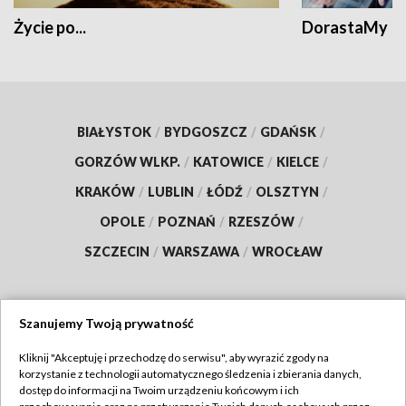
Życie po...
DorastaMy
BIAŁYSTOK
/
BYDGOSZCZ
/
GDAŃSK
/
GORZÓW WLKP.
/
KATOWICE
/
KIELCE
/
KRAKÓW
/
LUBLIN
/
ŁÓDŹ
/
OLSZTYN
/
OPOLE
/
POZNAŃ
/
RZESZÓW
/
SZCZECIN
/
WARSZAWA
/
WROCŁAW
Szanujemy Twoją prywatność
Dołącz do nas:
Kliknij "Akceptuję i przechodzę do serwisu", aby wyrazić zgody na
korzystanie z technologii automatycznego śledzenia i zbierania danych,
TVP
dostęp do informacji na Twoim urządzeniu końcowym i ich