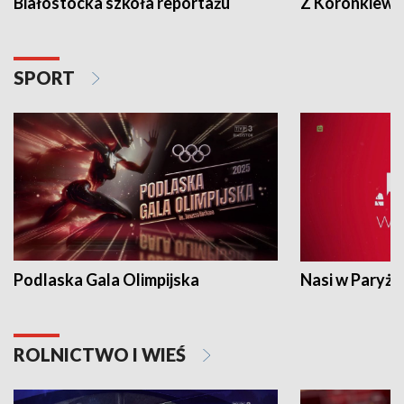
Białostocka szkoła reportażu
Z Koronkiewic
SPORT
Podlaska Gala Olimpijska
Nasi w Paryżu
ROLNICTWO I WIEŚ