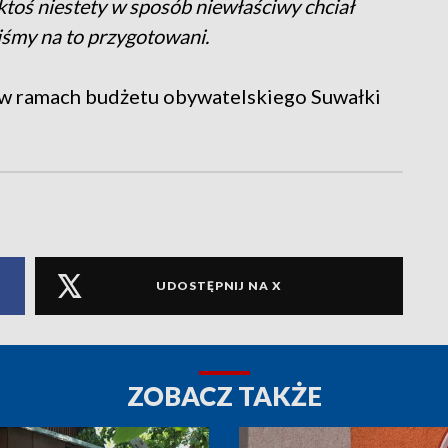
ktoś niestety w sposób niewłaściwy chciał
liśmy na to przygotowani.
w ramach budżetu obywatelskiego Suwałki
UDOSTĘPNIJ NA X
ZOBACZ TAKŻE