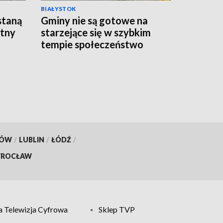
BIAŁYSTOK
staną
Gminy nie są gotowe na
atny
starzejące się w szybkim
tempie społeczeństwo
[WIDEO]
KÓW
/
LUBLIN
/
ŁÓDŹ
/
ROCŁAW
 Telewizja Cyfrowa
Sklep TVP