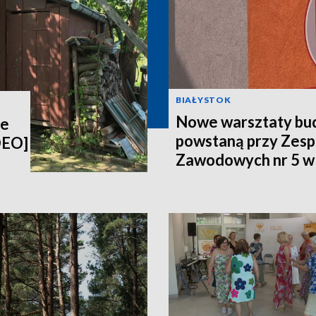
BIAŁYSTOK
Nowe warsztaty bu
ie
powstaną przy Zesp
DEO]
Zawodowych nr 5 w
[WIDEO]