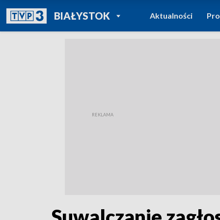
POWRÓT DO
BIAŁYSTOK
Aktualności
Pr
TVP REGIONY
Suwalczanie zagło