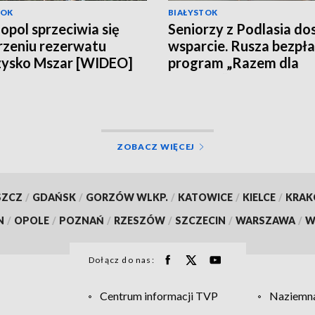
TOK
BIAŁYSTOK
opol sprzeciwia się
Seniorzy z Podlasia do
zeniu rezerwatu
wsparcie. Rusza bezpł
zysko Mszar [WIDEO]
program „Razem dla
Zdrowia” [WIDEO]
ZOBACZ WIĘCEJ
SZCZ
/
GDAŃSK
/
GORZÓW WLKP.
/
KATOWICE
/
KIELCE
/
KRA
N
/
OPOLE
/
POZNAŃ
/
RZESZÓW
/
SZCZECIN
/
WARSZAWA
/
W
Dołącz do nas:
Centrum informacji TVP
Naziemna