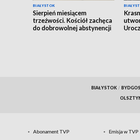
BIAŁYSTOK
BIAŁYS
Sierpień miesiącem
Krasn
trzeźwości. Kościół zachęca
utwor
do dobrowolnej abstynencji
Uroc
[WIDEO]
BIAŁYSTOK
/
BYDGO
OLSZTY
Abonament TVP
Emisja w TVP