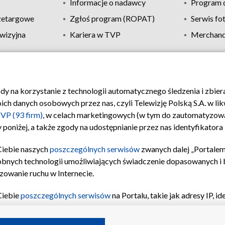
Informacje o nadawcy
Program d
zetargowe
Zgłoś program (ROPAT)
Serwis fo
wizyjna
Kariera w TVP
Merchandi
Polityka prywatności
Moje zgody
Pomoc
Biuro re
ody na korzystanie z technologii automatycznego śledzenia i zbie
 danych osobowych przez nas, czyli Telewizję Polską S.A. w likw
VP (93 firm)
, w celach marketingowych (w tym do zautomatyzow
 poniżej, a także zgody na udostępnianie przez nas identyfikator
Ciebie naszych
poszczególnych serwisów
zwanych dalej „Portalem
obnych technologii umożliwiających świadczenie dopasowanych i be
zowanie ruchu w Internecie.
Ciebie
poszczególnych serwisów
na Portalu, takie jak adresy IP, 
sach Portalu czy historia odwiedzin będą przetwarzane przez TV
ji: przechowywania informacji na urządzeniu lub dostęp do nich,
©2026 Telewizja Polska S.A. w likwidacji