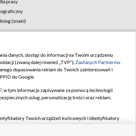
la prasy
tograficzny
sing (znaki)
klamy
Kontakt
rania danych, dostęp do informacji na Twoim urządzeniu
idacji (zwaną dalej również „TVP”),
Zaufanych Partnerów
anego dopasowania reklam do Twoich zainteresowań i
a PPID do Google.
”, w tym informacje zapisywane za pomocą technologii
zpiecznych usług, personalizację treści oraz reklam,
identyfikatory Twoich urządzeń końcowych i identyfikatory
P,
Zaufanych Partnerów z IAB
oraz pozostałych
Zaufanych
 wyboru podstawowych reklam, wyboru spersonalizowanych