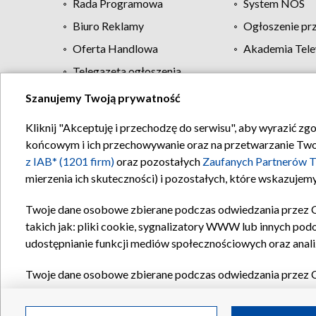
Rada Programowa
System NOS
Biuro Reklamy
Ogłoszenie pr
Oferta Handlowa
Akademia Tele
Telegazeta ogłoszenia
Szanujemy Twoją prywatność
Regulamin TVP
Kliknij "Akceptuję i przechodzę do serwisu", aby wyrazić zg
końcowym i ich przechowywanie oraz na przetwarzanie Twoich
z IAB* (1201 firm)
oraz pozostałych
Zaufanych Partnerów T
mierzenia ich skuteczności) i pozostałych, które wskazujemy
Twoje dane osobowe zbierane podczas odwiedzania przez 
takich jak: pliki cookie, sygnalizatory WWW lub innych pod
udostępnianie funkcji mediów społecznościowych oraz anali
Twoje dane osobowe zbierane podczas odwiedzania przez 
plików cookie, informacje o Twoich wyszukiwaniach w serwi
Partnerów TVP
dla realizacji następujących celów i funkc