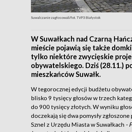
Suwalczanie zagłosowali/fot. TVP3 Białystok
W Suwałkach nad Czarną Hańcz
mieście pojawią się także domki
tylko niektóre zwycięskie proj
obywatelskiego. Dziś (28.11.) 
mieszkańców Suwałk.
W tegorocznej edycji budżetu obywat
blisko 9 tysięcy głosów w trzech kateg
do 900 tysięcy złotych. W wyniku głosow
doczekają się dwa pomysły zgłoszone 
Sznel z Urzędu Miasta w Suwałkach
- 