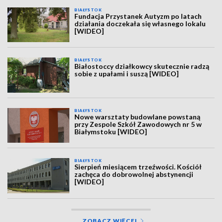
BIAŁYSTOK
Fundacja Przystanek Autyzm po latach
działania doczekała się własnego lokalu
[WIDEO]
BIAŁYSTOK
Białostoccy działkowcy skutecznie radzą
sobie z upałami i suszą [WIDEO]
BIAŁYSTOK
Nowe warsztaty budowlane powstaną
przy Zespole Szkół Zawodowych nr 5 w
Białymstoku [WIDEO]
BIAŁYSTOK
Sierpień miesiącem trzeźwości. Kościół
zachęca do dobrowolnej abstynencji
[WIDEO]
ZOBACZ WIĘCEJ