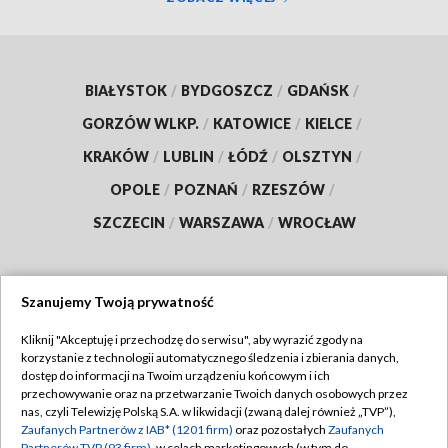
BIAŁYSTOK
/
BYDGOSZCZ
/
GDAŃSK
/
GORZÓW WLKP.
/
KATOWICE
/
KIELCE
/
KRAKÓW
/
LUBLIN
/
ŁÓDŹ
/
OLSZTYN
/
OPOLE
/
POZNAŃ
/
RZESZÓW
/
SZCZECIN
/
WARSZAWA
/
WROCŁAW
Szanujemy Twoją prywatność
Dołącz do nas:
Kliknij "Akceptuję i przechodzę do serwisu", aby wyrazić zgody na
korzystanie z technologii automatycznego śledzenia i zbierania danych,
TVP
dostęp do informacji na Twoim urządzeniu końcowym i ich
Abonament TVP
przechowywanie oraz na przetwarzanie Twoich danych osobowych przez
Regulamin TVP
nas, czyli Telewizję Polską S.A. w likwidacji (zwaną dalej również „TVP”),
Emisja w TVP
Polityka prywatności
Zaufanych Partnerów z IAB* (1201 firm)
oraz pozostałych
Zaufanych
Partnerów TVP (93 firm)
, w celach marketingowych (w tym do