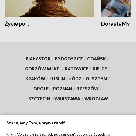
Życie po...
DorastaMy
BIAŁYSTOK
/
BYDGOSZCZ
/
GDAŃSK
/
GORZÓW WLKP.
/
KATOWICE
/
KIELCE
/
KRAKÓW
/
LUBLIN
/
ŁÓDŹ
/
OLSZTYN
/
OPOLE
/
POZNAŃ
/
RZESZÓW
/
SZCZECIN
/
WARSZAWA
/
WROCŁAW
Szanujemy Twoją prywatność
Dołącz do nas:
Kliknij "Akceptuję i przechodzę do serwisu", aby wyrazić zgody na