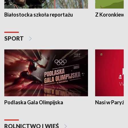
Białostocka szkoła reportażu
Z Koronkiewic
SPORT
Podlaska Gala Olimpijska
Nasi w Paryżu
ROLNICTWO I WIEŚ