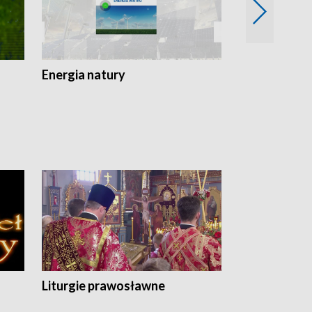
Energia natury
Ogród i nie t
Liturgie prawosławne