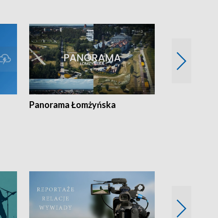
Panorama Łomżyńska
Przegląd suw