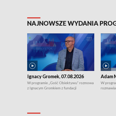
NAJNOWSZE WYDANIA PR
Ignacy Gromek, 07.08.2026
Adam M
W programie „Gość Obiektywu” rozmowa
W progra
z Ignacym Gromkiem z fundacji
rozmawia
"Przystanek Autyzm" o opiece dorosłych
podlaski
osób autystycznych oraz potrzebie
zabytków 
dziennej i całodobowej opieki.
i naborze
konserwa