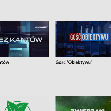
ntów
Gość "Obiektywu"