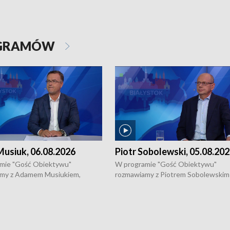
OGRAMÓW
usiuk, 06.08.2026
Piotr Sobolewski, 05.08.20
mie "Gość Obiektywu"
W programie "Gość Obiektywu"
my z Adamem Musiukiem,
rozmawiamy z Piotrem Sobolewskim
m wojewódzkim konserwatorem
Towarzystwa Amickus o możliwości
o kondycji zabytków w regionie
wsparcia osób dotkniętych przemocą
 wniosków na prace
działaniu Ośrodka Pomocy Osobom
torskie.
Pokrzywdzonym Przestępstwem.