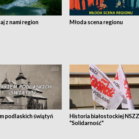
j z nami region
Młoda scena regionu
em podlaskich świątyń
Historia białostockiej NSZ
"Solidarność"