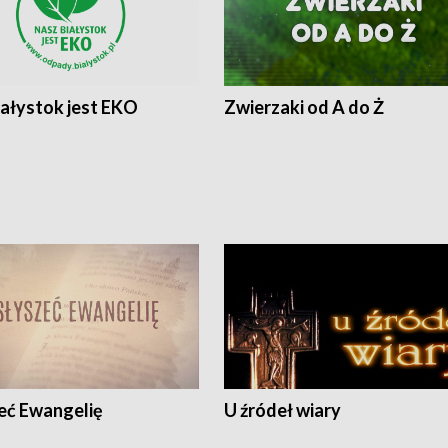
iałystok jest EKO
Zwierzaki od A do Ż
eć Ewangelię
U źródeł wiary