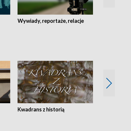
Wywiady, reportaże, relacje
Recepta na...
Z
Kwadrans z historią
Kartki z kal