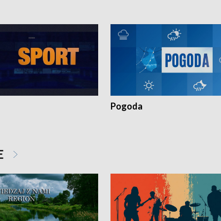
Pogoda
E