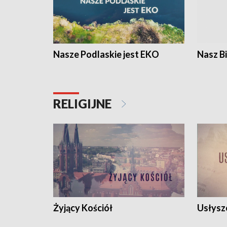
Nasze Podlaskie jest EKO
Nasz B
RELIGIJNE
Żyjący Kościół
Usłysz