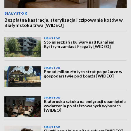
BIAŁYSTOK
Bezpłatna kastracja, sterylizacja i czipowanie kotów w
Białymstoku trwa [WIDEO]
BIAŁYSTOK
Sto mieszkań i bulwary nad Kanałem
Bystrym zamiast Fregaty [WIDEO]
BIAŁYSTOK
Ponad milion złotych strat po pożarze w
gospodarstwie pod Łomżą [WIDEO]
BIAŁYSTOK
Białoruska sztuka na emigracji upamiętnia
wydarzenia po sfałszowanych wyborach
[WIDEO]
BIAŁYSTOK
Skutki nawałnicy w Podlaskiem [WIDEO]