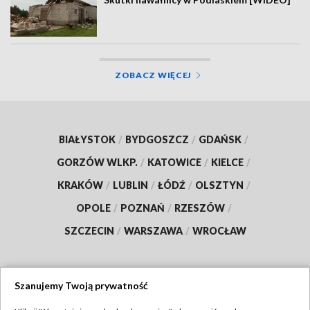
ZOBACZ WIĘCEJ
BIAŁYSTOK
/
BYDGOSZCZ
/
GDAŃSK
/
GORZÓW WLKP.
/
KATOWICE
/
KIELCE
/
KRAKÓW
/
LUBLIN
/
ŁÓDŹ
/
OLSZTYN
/
OPOLE
/
POZNAŃ
/
RZESZÓW
/
SZCZECIN
/
WARSZAWA
/
WROCŁAW
Szanujemy Twoją prywatność
Dołącz do nas: