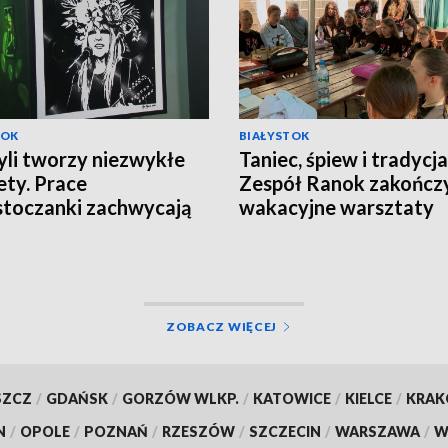
TOK
BIAŁYSTOK
yli tworzy niezwykłe
Taniec, śpiew i tradycja
ety. Prace
Zespół Ranok zakończ
stoczanki zachwycają
wakacyjne warsztaty
olu [WIDEO]
[WIDEO]
ZOBACZ WIĘCEJ
SZCZ
/
GDAŃSK
/
GORZÓW WLKP.
/
KATOWICE
/
KIELCE
/
KRA
N
/
OPOLE
/
POZNAŃ
/
RZESZÓW
/
SZCZECIN
/
WARSZAWA
/
W