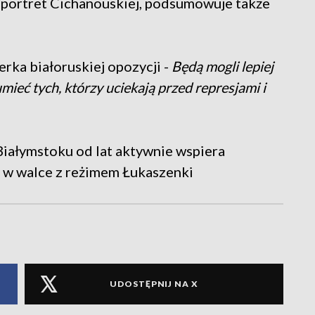
 portret Cichanouskiej, podsumowuje także
erka białoruskiej opozycji -
Będą mogli lepiej
umieć tych, którzy uciekają przed represjami i
Białymstoku od lat aktywnie wspiera
 w walce z reżimem Łukaszenki
UDOSTĘPNIJ NA X