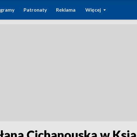
ogramy
Patronaty
Reklama
Więcej
łaną Cichanouską w Ksią