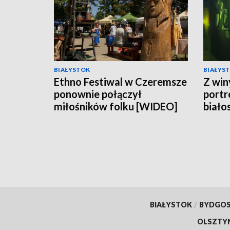
BIAŁYSTOK
BIAŁYS
Ethno Festiwal w Czeremsze
Z win
ponownie połączył
portr
miłośników folku [WIDEO]
biało
w Op
BIAŁYSTOK
/
BYDGO
OLSZTY