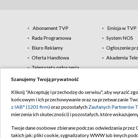
Abonament TVP
Emisja w TVP
Rada Programowa
System NOS
Biuro Reklamy
Ogłoszenie pr
Oferta Handlowa
Akademia Tele
Telegazeta ogłoszenia
Szanujemy Twoją prywatność
Regulamin TVP
Kliknij "Akceptuję i przechodzę do serwisu", aby wyrazić zg
końcowym i ich przechowywanie oraz na przetwarzanie Twoich
z IAB* (1201 firm)
oraz pozostałych
Zaufanych Partnerów T
mierzenia ich skuteczności) i pozostałych, które wskazujemy
Twoje dane osobowe zbierane podczas odwiedzania przez 
takich jak: pliki cookie, sygnalizatory WWW lub innych pod