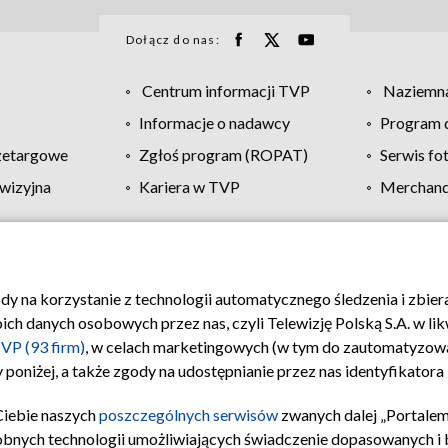
Dołącz do nas:
Centrum informacji TVP
Naziemna
Informacje o nadawcy
Program d
zetargowe
Zgłoś program (ROPAT)
Serwis fo
wizyjna
Kariera w TVP
Merchandi
Polityka prywatności
Moje zgody
Pomoc
Biuro re
ody na korzystanie z technologii automatycznego śledzenia i zbie
 danych osobowych przez nas, czyli Telewizję Polską S.A. w likw
VP (93 firm)
, w celach marketingowych (w tym do zautomatyzow
 poniżej, a także zgody na udostępnianie przez nas identyfikator
Ciebie naszych
poszczególnych serwisów
zwanych dalej „Portalem
obnych technologii umożliwiających świadczenie dopasowanych i be