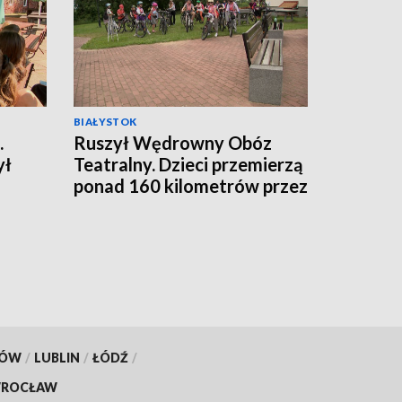
BIAŁYSTOK
.
Ruszył Wędrowny Obóz
ył
Teatralny. Dzieci przemierzą
ponad 160 kilometrów przez
Puszczę Knyszyńską
[WIDEO]
KÓW
/
LUBLIN
/
ŁÓDŹ
/
ROCŁAW