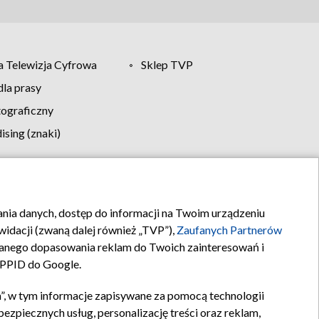
 Telewizja Cyfrowa
Sklep TVP
la prasy
tograficzny
sing (znaki)
klamy
Kontakt
rania danych, dostęp do informacji na Twoim urządzeniu
idacji (zwaną dalej również „TVP”),
Zaufanych Partnerów
anego dopasowania reklam do Twoich zainteresowań i
a PPID do Google.
”, w tym informacje zapisywane za pomocą technologii
zpiecznych usług, personalizację treści oraz reklam,