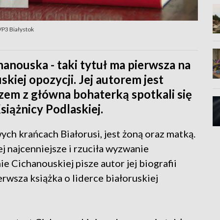
TVP3 Białystok
hanouska - taki tytuł ma pierwsza na
uskiej opozycji. Jej autorem jest
zem z główna bohaterką spotkali się
iążnicy Podlaskiej.
h krańcach Białorusi, jest żoną oraz matką.
j najcenniejsze i rzuciła wyzwanie
e Cichanouskiej pisze autor jej biografii
rwsza książka o liderce białoruskiej