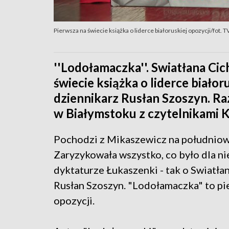
Pierwsza na świecie książka o liderce białoruskiej opozycji/fot. 
''Lodołamaczka''. Swiatłana Cic
świecie książka o liderce białor
dziennikarz Rusłan Szoszyn. Ra
w Białymstoku z czytelnikami Ks
Pochodzi z Mikaszewicz na południowyc
Zaryzykowała wszystko, co było dla nie
dyktaturze Łukaszenki - tak o Swiatłani
Rusłan Szoszyn. "Lodołamaczka" to pie
opozycji.