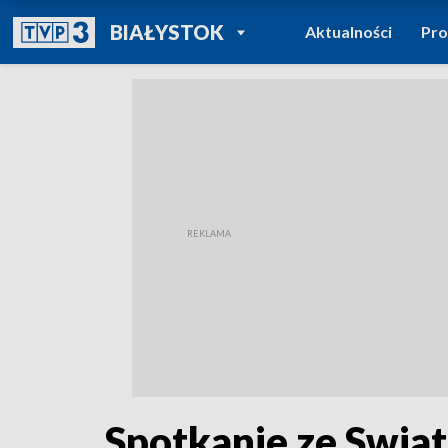
POWRÓT DO
BIAŁYSTOK
Aktualności
Pr
TVP REGIONY
Spotkanie ze Swiat