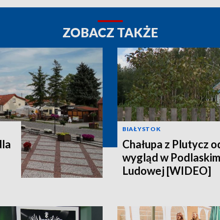
ZOBACZ TAKŻE
BIAŁYSTOK
dla
Chałupa z Plutycz 
wygląd w Podlaski
Ludowej [WIDEO]