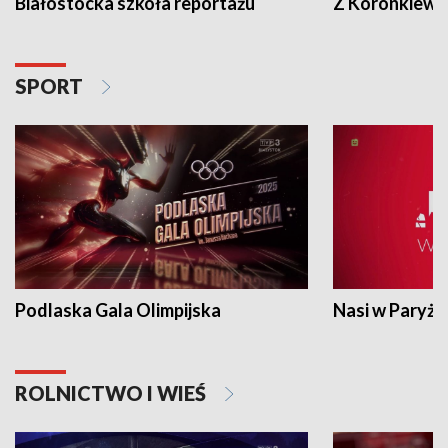
Białostocka szkoła reportażu
Z Koronkiewic
SPORT
Podlaska Gala Olimpijska
Nasi w Paryżu
ROLNICTWO I WIEŚ