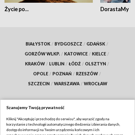
Życie po...
DorastaMy
BIAŁYSTOK
/
BYDGOSZCZ
/
GDAŃSK
/
GORZÓW WLKP.
/
KATOWICE
/
KIELCE
/
KRAKÓW
/
LUBLIN
/
ŁÓDŹ
/
OLSZTYN
/
OPOLE
/
POZNAŃ
/
RZESZÓW
/
SZCZECIN
/
WARSZAWA
/
WROCŁAW
Szanujemy Twoją prywatność
Dołącz do nas:
Kliknij "Akceptuję i przechodzę do serwisu", aby wyrazić zgody na
korzystanie z technologii automatycznego śledzenia i zbierania danych,
TVP
dostęp do informacji na Twoim urządzeniu końcowym i ich