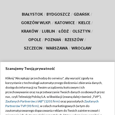
BIAŁYSTOK
/
BYDGOSZCZ
/
GDAŃSK
/
GORZÓW WLKP.
/
KATOWICE
/
KIELCE
/
KRAKÓW
/
LUBLIN
/
ŁÓDŹ
/
OLSZTYN
/
OPOLE
/
POZNAŃ
/
RZESZÓW
/
SZCZECIN
/
WARSZAWA
/
WROCŁAW
Szanujemy Twoją prywatność
Dołącz do nas:
Kliknij "Akceptuję i przechodzę do serwisu", aby wyrazić zgody na
korzystanie z technologii automatycznego śledzenia i zbierania danych,
TVP
dostęp do informacji na Twoim urządzeniu końcowym i ich
Abonament TVP
przechowywanie oraz na przetwarzanie Twoich danych osobowych przez
Regulamin TVP
nas, czyli Telewizję Polską S.A. w likwidacji (zwaną dalej również „TVP”),
Emisja w TVP
Polityka prywatności
Zaufanych Partnerów z IAB* (1201 firm)
oraz pozostałych
Zaufanych
Partnerów TVP (93 firm)
, w celach marketingowych (w tym do
Centrum informacji TVP
Moje zgody
zautomatyzowanego dopasowania reklam do Twoich zainteresowań i