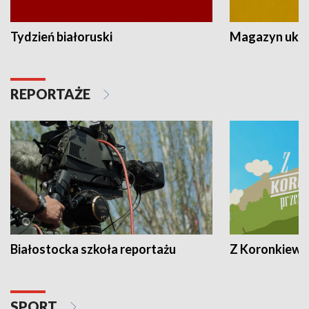
Tydzień białoruski
Magazyn ukra
REPORTAŻE
Białostocka szkoła reportażu
Z Koronkiewic
SPORT