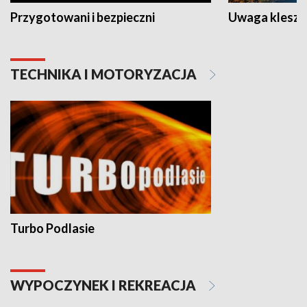
Przygotowani i bezpieczni
Uwaga kleszc
TECHNIKA I MOTORYZACJA
Turbo Podlasie
WYPOCZYNEK I REKREACJA