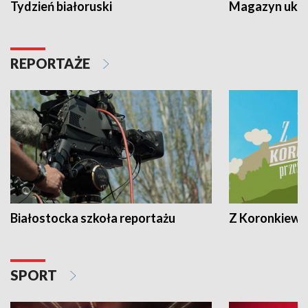
Tydzień białoruski
Magazyn ukra
REPORTAŻE
Białostocka szkoła reportażu
Z Koronkiewic
SPORT