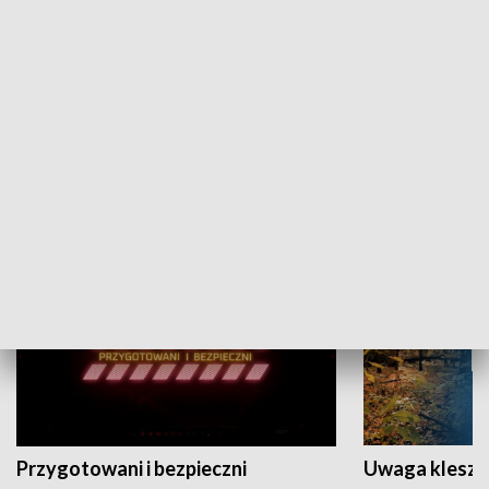
Grajmy Swoje
Białostocki Te
NAUKA I EDUKACJA
Przygotowani i bezpieczni
Uwaga kleszc