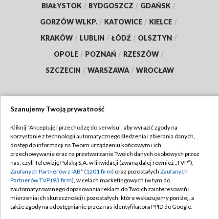
BIAŁYSTOK
/
BYDGOSZCZ
/
GDAŃSK
/
GORZÓW WLKP.
/
KATOWICE
/
KIELCE
/
KRAKÓW
/
LUBLIN
/
ŁÓDŹ
/
OLSZTYN
/
OPOLE
/
POZNAŃ
/
RZESZÓW
/
SZCZECIN
/
WARSZAWA
/
WROCŁAW
Szanujemy Twoją prywatność
Dołącz do nas:
Kliknij "Akceptuję i przechodzę do serwisu", aby wyrazić zgody na
korzystanie z technologii automatycznego śledzenia i zbierania danych,
TVP
dostęp do informacji na Twoim urządzeniu końcowym i ich
Abonament TVP
przechowywanie oraz na przetwarzanie Twoich danych osobowych przez
Regulamin TVP
nas, czyli Telewizję Polską S.A. w likwidacji (zwaną dalej również „TVP”),
Emisja w TVP
Polityka prywatności
Zaufanych Partnerów z IAB* (1201 firm)
oraz pozostałych
Zaufanych
Partnerów TVP (93 firm)
, w celach marketingowych (w tym do
Centrum informacji TVP
Moje zgody
zautomatyzowanego dopasowania reklam do Twoich zainteresowań i
mierzenia ich skuteczności) i pozostałych, które wskazujemy poniżej, a
Naziemna Telewizja Cyfrowa
Pomoc
także zgody na udostępnianie przez nas identyfikatora PPID do Google.
Sklep TVP