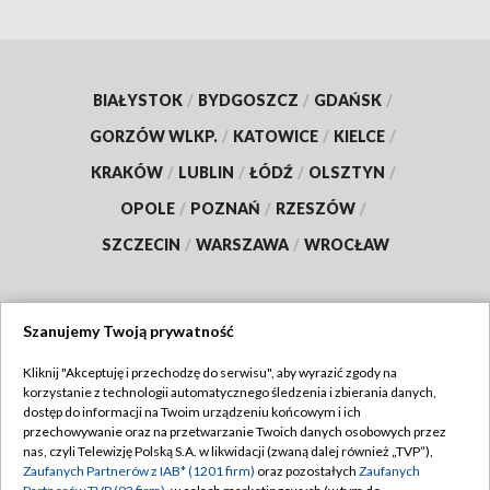
BIAŁYSTOK
/
BYDGOSZCZ
/
GDAŃSK
/
GORZÓW WLKP.
/
KATOWICE
/
KIELCE
/
KRAKÓW
/
LUBLIN
/
ŁÓDŹ
/
OLSZTYN
/
OPOLE
/
POZNAŃ
/
RZESZÓW
/
SZCZECIN
/
WARSZAWA
/
WROCŁAW
Szanujemy Twoją prywatność
Dołącz do nas:
Kliknij "Akceptuję i przechodzę do serwisu", aby wyrazić zgody na
korzystanie z technologii automatycznego śledzenia i zbierania danych,
TVP
dostęp do informacji na Twoim urządzeniu końcowym i ich
Abonament TVP
przechowywanie oraz na przetwarzanie Twoich danych osobowych przez
Regulamin TVP
nas, czyli Telewizję Polską S.A. w likwidacji (zwaną dalej również „TVP”),
Emisja w TVP
Polityka prywatności
Zaufanych Partnerów z IAB* (1201 firm)
oraz pozostałych
Zaufanych