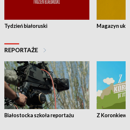
Tydzień białoruski
Magazyn ukra
REPORTAŻE
Białostocka szkoła reportażu
Z Koronkiewic