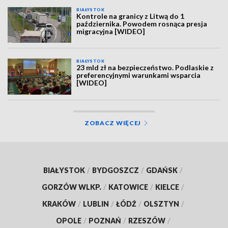
BIAŁYSTOK
Kontrole na granicy z Litwą do 1
października. Powodem rosnąca presja
migracyjna [WIDEO]
BIAŁYSTOK
23 mld zł na bezpieczeństwo. Podlaskie z
preferencyjnymi warunkami wsparcia
[WIDEO]
ZOBACZ WIĘCEJ
BIAŁYSTOK
/
BYDGOSZCZ
/
GDAŃSK
/
GORZÓW WLKP.
/
KATOWICE
/
KIELCE
/
KRAKÓW
/
LUBLIN
/
ŁÓDŹ
/
OLSZTYN
/
OPOLE
/
POZNAŃ
/
RZESZÓW
/