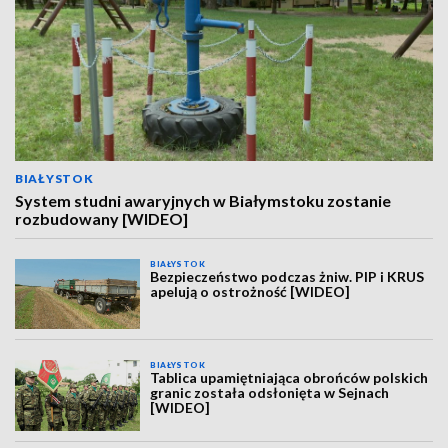
BIAŁYSTOK
System studni awaryjnych w Białymstoku zostanie
rozbudowany [WIDEO]
BIAŁYSTOK
Bezpieczeństwo podczas żniw. PIP i KRUS
apelują o ostrożność [WIDEO]
BIAŁYSTOK
Tablica upamiętniająca obrońców polskich
granic została odsłonięta w Sejnach
[WIDEO]