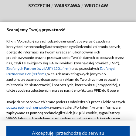
SZCZECIN
/
WARSZAWA
/
WROCŁAW
Szanujemy Twoją prywatność
Dołącz do nas:
Kliknij "Akceptuję i przechodzę do serwisu", aby wyrazić zgody na
korzystanie z technologii automatycznego śledzenia i zbierania danych,
TVP
dostęp do informacji na Twoim urządzeniu końcowym i ich
Abonament TVP
przechowywanie oraz na przetwarzanie Twoich danych osobowych przez
Regulamin TVP
nas, czyli Telewizję Polską S.A. w likwidacji (zwaną dalej również „TVP”),
Emisja w TVP
Polityka prywatności
Zaufanych Partnerów z IAB* (1201 firm)
oraz pozostałych
Zaufanych
Partnerów TVP (93 firm)
, w celach marketingowych (w tym do
Centrum informacji TVP
Moje zgody
zautomatyzowanego dopasowania reklam do Twoich zainteresowań i
mierzenia ich skuteczności) i pozostałych, które wskazujemy poniżej, a
Naziemna Telewizja Cyfrowa
Pomoc
także zgody na udostępnianie przez nas identyfikatora PPID do Google.
Sklep TVP
Biuro reklamy
Twoje dane osobowe zbierane podczas odwiedzania przez Ciebie naszych
Rada Programowa
Kontakt
poszczególnych serwisów
zwanych dalej „Portalem”, w tym informacje
zapisywane za pomocą technologii takich jak: pliki cookie, sygnalizatory
System NOS
WWW lub innych podobnych technologii umożliwiających świadczenie
dopasowanych i bezpiecznych usług, personalizację treści oraz reklam,
Informacje o nadawcy
Kanały
udostępnianie funkcji mediów społecznościowych oraz analizowanie
Akceptuję i przechodzę do serwisu
ruchu w Internecie.
Program dla prasy