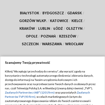
BIAŁYSTOK
/
BYDGOSZCZ
/
GDAŃSK
/
GORZÓW WLKP.
/
KATOWICE
/
KIELCE
/
KRAKÓW
/
LUBLIN
/
ŁÓDŹ
/
OLSZTYN
/
OPOLE
/
POZNAŃ
/
RZESZÓW
/
SZCZECIN
/
WARSZAWA
/
WROCŁAW
Szanujemy Twoją prywatność
Dołącz do nas:
Kliknij "Akceptuję i przechodzę do serwisu", aby wyrazić zgody na
korzystanie z technologii automatycznego śledzenia i zbierania danych,
TVP
dostęp do informacji na Twoim urządzeniu końcowym i ich
Abonament TVP
przechowywanie oraz na przetwarzanie Twoich danych osobowych przez
Regulamin TVP
nas, czyli Telewizję Polską S.A. w likwidacji (zwaną dalej również „TVP”),
Emisja w TVP
Polityka prywatności
Zaufanych Partnerów z IAB* (1201 firm)
oraz pozostałych
Zaufanych
Partnerów TVP (93 firm)
, w celach marketingowych (w tym do
Centrum informacji TVP
Moje zgody
zautomatyzowanego dopasowania reklam do Twoich zainteresowań i