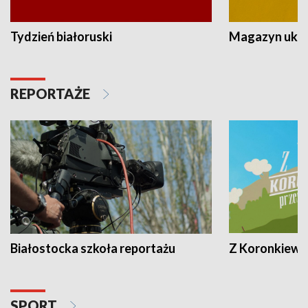
Tydzień białoruski
Magazyn ukra
REPORTAŻE
Białostocka szkoła reportażu
Z Koronkiewic
SPORT