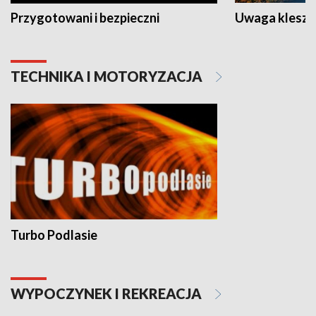
Przygotowani i bezpieczni
Uwaga kleszc
TECHNIKA I MOTORYZACJA
Turbo Podlasie
WYPOCZYNEK I REKREACJA