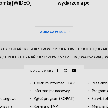
Łomżą [WIDEO]
wydarzenia po
sfałszowanych wybor
[WIDEO]
ZOBACZ WIĘCEJ
SZCZ
/
GDAŃSK
/
GORZÓW WLKP.
/
KATOWICE
/
KIELCE
/
KRA
N
/
OPOLE
/
POZNAŃ
/
RZESZÓW
/
SZCZECIN
/
WARSZAWA
/
W
Dołącz do nas:
Centrum informacji TVP
Naziemna
Informacje o nadawcy
Program d
zetargowe
Zgłoś program (ROPAT)
Serwis fo
wizyjna
Kariera w TVP
Merchandi