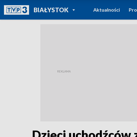
POWRÓT DO
BIAŁYSTOK
Aktualności
Pr
TVP REGIONY
Dzieci uchodźców z