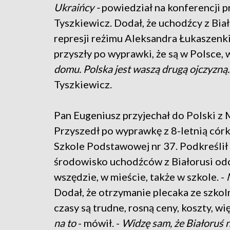
Ukraińcy -
powiedział na konferencji 
Tyszkiewicz. Dodał, że uchodźcy z Biało
represji reżimu Aleksandra Łukaszenki
przyszły po wyprawki, że są w Polsce, w
domu. Polska jest waszą drugą ojczyzną
Tyszkiewicz.
Pan Eugeniusz przyjechał do Polski z 
Przyszedł po wyprawkę z 8-letnią córką
Szkole Podstawowej nr 37. Podkreślił
środowisko uchodźców z Białorusi odc
wszędzie, w mieście, także w szkole. -
M
Dodał, że otrzymanie plecaka ze szkol
czasy są trudne, rosną ceny, koszty, wię
na to
- mówił. -
Widzę sam, że Białoruś ni