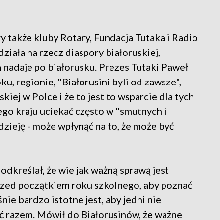
 także kluby Rotary, Fundacja Tutaka i Radio
ziała na rzecz diaspory białoruskiej,
 nadaje po białorusku. Prezes Tutaki Paweł
u, regionie, "Białorusini byli od zawsze",
kiej w Polce i że to jest to wsparcie dla tych
tego kraju uciekać często w "smutnych i
dzieję - może wpłynąć na to, że może być
dkreślał, że wie jak ważną sprawą jest
przed początkiem roku szkolnego, aby poznać
nie bardzo istotne jest, aby jedni nie
yć razem. Mówił do Białorusinów, że ważne