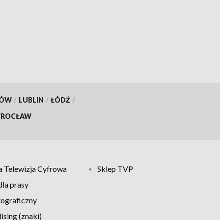
ach
KÓW
/
LUBLIN
/
ŁÓDŹ
/
ROCŁAW
 Telewizja Cyfrowa
Sklep TVP
la prasy
tograficzny
sing (znaki)