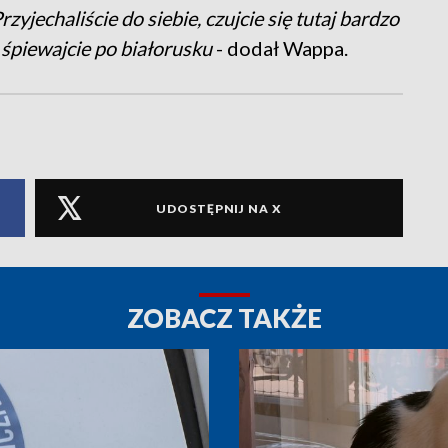
rzyjechaliście do siebie, czujcie się tutaj bardzo
, śpiewajcie po białorusku
- dodał Wappa.
UDOSTĘPNIJ NA X
ZOBACZ TAKŻE