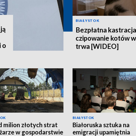
BIAŁYSTOK
ją
Bezpłatna kastracja,
czipowanie kotów w
 o
trwa [WIDEO]
TOK
BIAŁYSTOK
 milion złotych strat
Białoruska sztuka na
żarze w gospodarstwie
emigracji upamiętnia