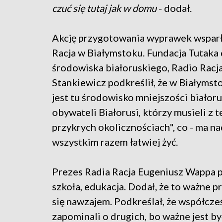
czuć się tutaj jak w domu
- dodał.
Akcję przygotowania wyprawek wsparły
Racja w Białymstoku. Fundacja Tutaka d
środowiska białoruskiego, Radio Racja
Stankiewicz podkreślił, że w Białymstok
jest tu środowisko mniejszości białorus
obywateli Białorusi, którzy musieli z 
przykrych okolicznościach", co - ma na
wszystkim razem łatwiej żyć.
Prezes Radia Racja Eugeniusz Wappa po
szkoła, edukacja. Dodał, że to ważne 
się nawzajem. Podkreślał, że współcześ
zapominali o drugich, bo ważne jest b