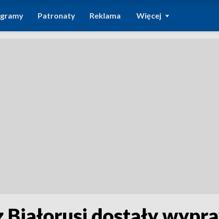
ogramy
Patronaty
Reklama
Więcej
 Białorusi dostały wypr