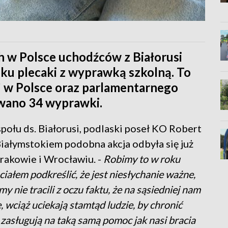
h w Polsce uchodźców z Białorusi
ku plecaki z wyprawką szkolną. To
" w Polsce oraz parlamentarnego
owano 34 wyprawki.
łu ds. Białorusi, podlaski poseł KO Robert
iałymstokiem podobna akcja odbyła się już
rakowie i Wrocławiu. -
Robimy to w roku
ciałem podkreślić, że jest niesłychanie ważne,
my nie tracili z oczu faktu, że na sąsiedniej nam
 wciąż uciekają stamtąd ludzie, by chronić
e zasługują na taką samą pomoc jak nasi bracia