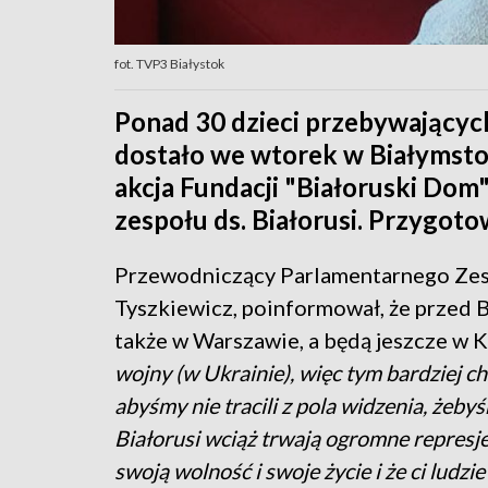
fot. TVP3 Białystok
Ponad 30 dzieci przebywającyc
dostało we wtorek w Białymsto
akcja Fundacji "Białoruski Dom
zespołu ds. Białorusi. Przygot
Przewodniczący Parlamentarnego Zespo
Tyszkiewicz, poinformował, że przed B
także w Warszawie, a będą jeszcze w K
wojny (w Ukrainie), więc tym bardziej ch
abyśmy nie tracili z pola widzenia, żebyś
Białorusi wciąż trwają ogromne represje,
swoją wolność i swoje życie i że ci ludzi