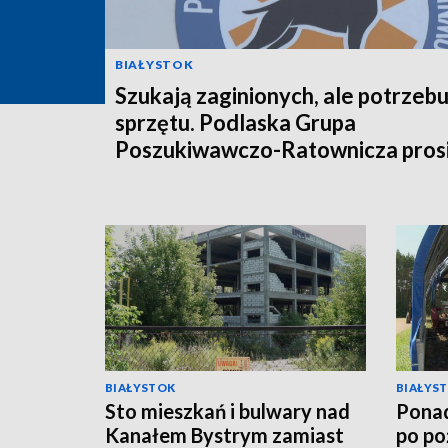
BIAŁYSTOK
Szukają zaginionych, ale potrzebu
sprzętu. Podlaska Grupa
Poszukiwawczo-Ratownicza prosi
pomoc [WIDEO]
BIAŁYSTOK
BIAŁYS
Sto mieszkań i bulwary nad
Ponad
Kanałem Bystrym zamiast
po po