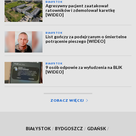
BIAŁYSTOK
Agresywny pacjent zaatakował
ratowników i zdemolował karetkę
[WIDEO]
BIAŁYSTOK
List gończy za podejrzanym o śmiertelne
potrącenie pieszego [WIDEO]
BIAŁYSTOK
9 osób odpowie za wyłudzenia na BLIK
[WIDEO]
ZOBACZ WIĘCEJ
BIAŁYSTOK
/
BYDGOSZCZ
/
GDAŃSK
/