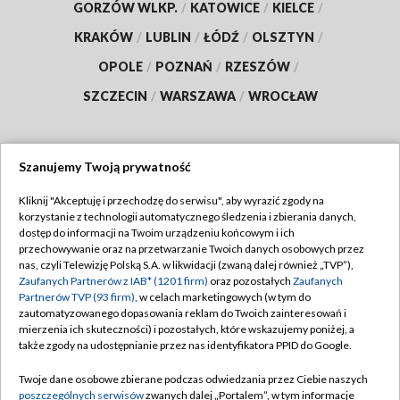
GORZÓW WLKP.
/
KATOWICE
/
KIELCE
/
KRAKÓW
/
LUBLIN
/
ŁÓDŹ
/
OLSZTYN
/
OPOLE
/
POZNAŃ
/
RZESZÓW
/
SZCZECIN
/
WARSZAWA
/
WROCŁAW
Szanujemy Twoją prywatność
Dołącz do nas:
Kliknij "Akceptuję i przechodzę do serwisu", aby wyrazić zgody na
korzystanie z technologii automatycznego śledzenia i zbierania danych,
TVP
dostęp do informacji na Twoim urządzeniu końcowym i ich
Abonament TVP
przechowywanie oraz na przetwarzanie Twoich danych osobowych przez
Regulamin TVP
nas, czyli Telewizję Polską S.A. w likwidacji (zwaną dalej również „TVP”),
Emisja w TVP
Polityka prywatności
Zaufanych Partnerów z IAB* (1201 firm)
oraz pozostałych
Zaufanych
Partnerów TVP (93 firm)
, w celach marketingowych (w tym do
Centrum informacji TVP
Moje zgody
zautomatyzowanego dopasowania reklam do Twoich zainteresowań i
mierzenia ich skuteczności) i pozostałych, które wskazujemy poniżej, a
Naziemna Telewizja Cyfrowa
Pomoc
także zgody na udostępnianie przez nas identyfikatora PPID do Google.
Sklep TVP
Biuro reklamy
Twoje dane osobowe zbierane podczas odwiedzania przez Ciebie naszych
Rada Programowa
Kontakt
poszczególnych serwisów
zwanych dalej „Portalem”, w tym informacje