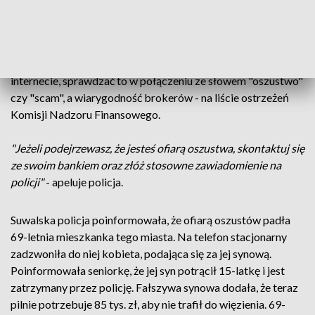
Pracownik banku nie prosi o zainstalowanie tego typu
oprogramowania
" – przypominają. Wspólnie z Bankowym
Centrum Cyberbezpieczeństwa Związku Banków Polskich
zalecają, by np. sprawdzając wiarygodność podmiotu w
internecie, sprawdzać to w połączeniu ze słowem "oszustwo"
czy "scam", a wiarygodność brokerów - na liście ostrzeżeń
Komisji Nadzoru Finansowego.
"Jeżeli podejrzewasz, że jesteś ofiarą oszustwa, skontaktuj się
ze swoim bankiem oraz złóż stosowne zawiadomienie na
policji"
- apeluje policja.
Suwalska policja poinformowała, że ofiarą oszustów padła
69-letnia mieszkanka tego miasta. Na telefon stacjonarny
zadzwoniła do niej kobieta, podająca się za jej synową.
Poinformowała seniorkę, że jej syn potrącił 15-latkę i jest
zatrzymany przez policję. Fałszywa synowa dodała, że teraz
pilnie potrzebuje 85 tys. zł, aby nie trafił do więzienia. 69-