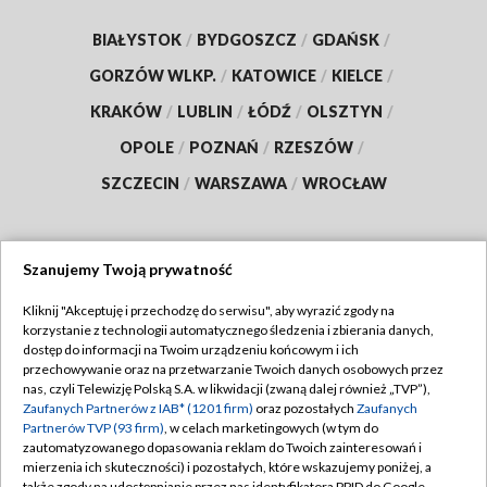
BIAŁYSTOK
/
BYDGOSZCZ
/
GDAŃSK
/
GORZÓW WLKP.
/
KATOWICE
/
KIELCE
/
KRAKÓW
/
LUBLIN
/
ŁÓDŹ
/
OLSZTYN
/
OPOLE
/
POZNAŃ
/
RZESZÓW
/
SZCZECIN
/
WARSZAWA
/
WROCŁAW
Szanujemy Twoją prywatność
Dołącz do nas:
Kliknij "Akceptuję i przechodzę do serwisu", aby wyrazić zgody na
korzystanie z technologii automatycznego śledzenia i zbierania danych,
TVP
dostęp do informacji na Twoim urządzeniu końcowym i ich
Abonament TVP
przechowywanie oraz na przetwarzanie Twoich danych osobowych przez
Regulamin TVP
nas, czyli Telewizję Polską S.A. w likwidacji (zwaną dalej również „TVP”),
Emisja w TVP
Polityka prywatności
Zaufanych Partnerów z IAB* (1201 firm)
oraz pozostałych
Zaufanych
Partnerów TVP (93 firm)
, w celach marketingowych (w tym do
Centrum informacji TVP
Moje zgody
zautomatyzowanego dopasowania reklam do Twoich zainteresowań i
mierzenia ich skuteczności) i pozostałych, które wskazujemy poniżej, a
Naziemna Telewizja Cyfrowa
Pomoc
także zgody na udostępnianie przez nas identyfikatora PPID do Google.