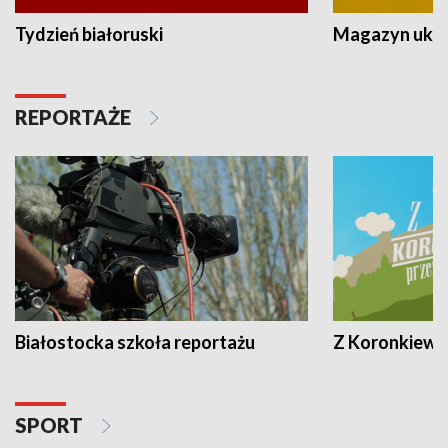
Tydzień białoruski
Magazyn ukra
REPORTAŻE
Białostocka szkoła reportażu
Z Koronkiewic
SPORT