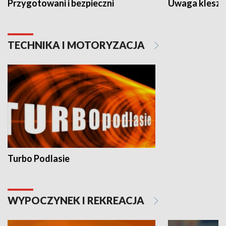
Przygotowani i bezpieczni
Uwaga kleszc
TECHNIKA I MOTORYZACJA
Turbo Podlasie
WYPOCZYNEK I REKREACJA