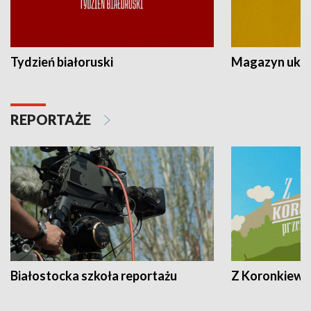
Tydzień białoruski
Magazyn ukra
REPORTAŻE
Białostocka szkoła reportażu
Z Koronkiewic