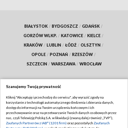
BIAŁYSTOK
/
BYDGOSZCZ
/
GDAŃSK
/
GORZÓW WLKP.
/
KATOWICE
/
KIELCE
/
KRAKÓW
/
LUBLIN
/
ŁÓDŹ
/
OLSZTYN
/
OPOLE
/
POZNAŃ
/
RZESZÓW
/
SZCZECIN
/
WARSZAWA
/
WROCŁAW
Szanujemy Twoją prywatność
Dołącz do nas:
Kliknij "Akceptuję i przechodzę do serwisu", aby wyrazić zgody na
korzystanie z technologii automatycznego śledzenia i zbierania danych,
TVP
dostęp do informacji na Twoim urządzeniu końcowym i ich
Abonament TVP
przechowywanie oraz na przetwarzanie Twoich danych osobowych przez
Regulamin TVP
nas, czyli Telewizję Polską S.A. w likwidacji (zwaną dalej również „TVP”),
Emisja w TVP
Polityka prywatności
Zaufanych Partnerów z IAB* (1201 firm)
oraz pozostałych
Zaufanych