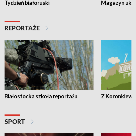
Tydzień białoruski
Magazyn ukra
REPORTAŻE
Białostocka szkoła reportażu
Z Koronkiewic
SPORT