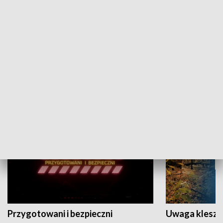
Grajmy Swoje
Białostocki Te
NAUKA I EDUKACJA
Przygotowani i bezpieczni
Uwaga kleszc