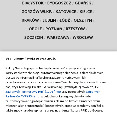
BIAŁYSTOK
/
BYDGOSZCZ
/
GDAŃSK
/
GORZÓW WLKP.
/
KATOWICE
/
KIELCE
/
KRAKÓW
/
LUBLIN
/
ŁÓDŹ
/
OLSZTYN
/
OPOLE
/
POZNAŃ
/
RZESZÓW
/
SZCZECIN
/
WARSZAWA
/
WROCŁAW
Szanujemy Twoją prywatność
Dołącz do nas:
Kliknij "Akceptuję i przechodzę do serwisu", aby wyrazić zgody na
korzystanie z technologii automatycznego śledzenia i zbierania danych,
TVP
dostęp do informacji na Twoim urządzeniu końcowym i ich
Abonament TVP
przechowywanie oraz na przetwarzanie Twoich danych osobowych przez
Regulamin TVP
nas, czyli Telewizję Polską S.A. w likwidacji (zwaną dalej również „TVP”),
Emisja w TVP
Polityka prywatności
Zaufanych Partnerów z IAB* (1201 firm)
oraz pozostałych
Zaufanych
Partnerów TVP (93 firm)
, w celach marketingowych (w tym do
Centrum informacji TVP
Moje zgody
zautomatyzowanego dopasowania reklam do Twoich zainteresowań i
mierzenia ich skuteczności) i pozostałych, które wskazujemy poniżej, a
Naziemna Telewizja Cyfrowa
Pomoc
także zgody na udostępnianie przez nas identyfikatora PPID do Google.
Sklep TVP