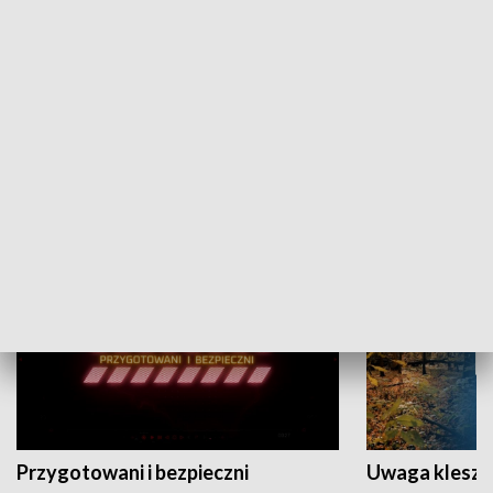
Grajmy Swoje
Białostocki Te
NAUKA I EDUKACJA
Przygotowani i bezpieczni
Uwaga kleszc