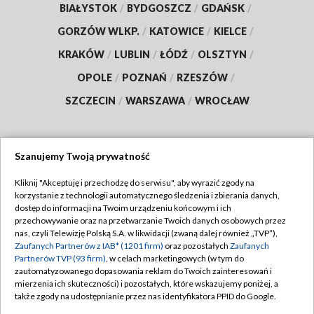
BIAŁYSTOK
/
BYDGOSZCZ
/
GDAŃSK
/
GORZÓW WLKP.
/
KATOWICE
/
KIELCE
/
KRAKÓW
/
LUBLIN
/
ŁÓDŹ
/
OLSZTYN
/
OPOLE
/
POZNAŃ
/
RZESZÓW
/
SZCZECIN
/
WARSZAWA
/
WROCŁAW
Szanujemy Twoją prywatność
Dołącz do nas:
Kliknij "Akceptuję i przechodzę do serwisu", aby wyrazić zgody na
korzystanie z technologii automatycznego śledzenia i zbierania danych,
TVP
dostęp do informacji na Twoim urządzeniu końcowym i ich
Abonament TVP
przechowywanie oraz na przetwarzanie Twoich danych osobowych przez
Regulamin TVP
nas, czyli Telewizję Polską S.A. w likwidacji (zwaną dalej również „TVP”),
Emisja w TVP
Polityka prywatności
Zaufanych Partnerów z IAB* (1201 firm)
oraz pozostałych
Zaufanych
Partnerów TVP (93 firm)
, w celach marketingowych (w tym do
Centrum informacji TVP
Moje zgody
zautomatyzowanego dopasowania reklam do Twoich zainteresowań i
mierzenia ich skuteczności) i pozostałych, które wskazujemy poniżej, a
Naziemna Telewizja Cyfrowa
Pomoc
także zgody na udostępnianie przez nas identyfikatora PPID do Google.
Sklep TVP