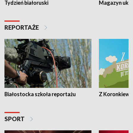
Tydzień białoruski
Magazyn ukra
REPORTAŻE
Białostocka szkoła reportażu
Z Koronkiewic
SPORT