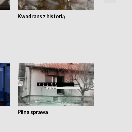
Z
Kwadrans z historią
Kartki z kal
Pilna sprawa