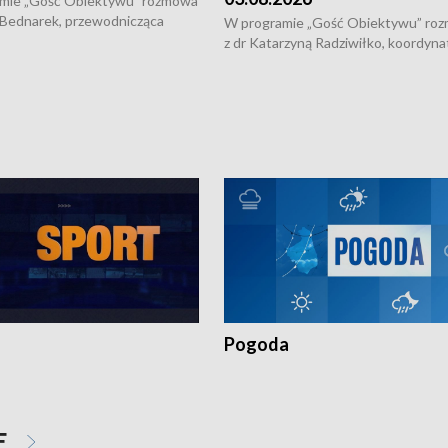
mie „Gość Obiektywu” rozmowa
 Bednarek, przewodnicząca
W programie „Gość Obiektywu” ro
kiej Rady Seniorów, o walce z
z dr Katarzyną Radziwiłko, koordyna
ią, pomysłach na to jak
projektu "Etnomozaika. Współczes
osoby starsze z domów i jak
dziedzictwo kulturowe wsi" o tym, j
t to by nie były same.
wygląda dzisiejsza kultura polskiej w
Pogoda
E