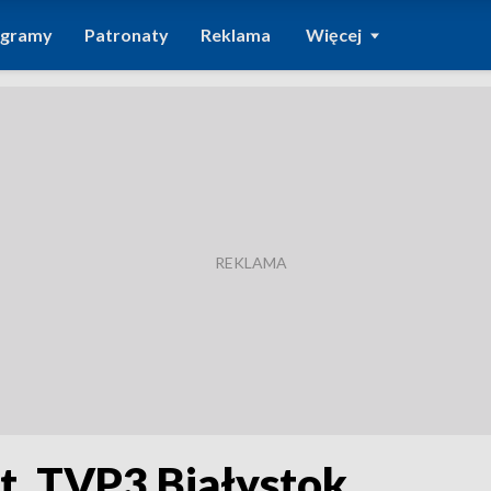
ogramy
Patronaty
Reklama
Więcej
ot. TVP3 Białystok