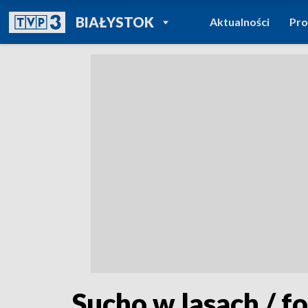
POWRÓT DO
BIAŁYSTOK
Aktualności
Pr
TVP REGIONY
Sucho w lasach / f