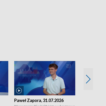
Paweł Zapora, 31.07.2026
Jacek Brzozo