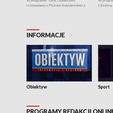
W programie "Gość Obiektywu"
W progra
rozmawiamy z Piotrem Sobolewskim z
z Bożeną
Towarzystwa Amickus o możliwościach
Białostoc
wsparcia osób dotkniętych przemocą i
samotnośc
działaniu Ośrodka Pomocy Osobom
wyciągać 
Pokrzywdzonym Przestępstwem.
ważne jes
INFORMACJE
Obiektyw
Sport
PROGRAMY REDAKCJI ONLIN