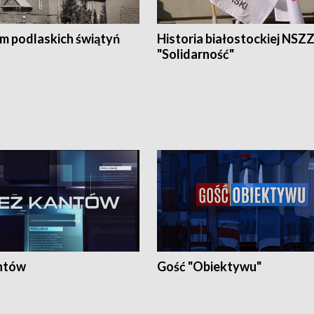
em podlaskich świątyń
Historia białostockiej NSZ
"Solidarność"
ntów
Gość "Obiektywu"