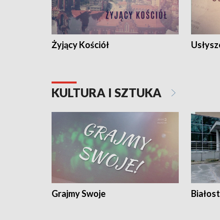
Żyjący Kościół
Usłysz
KULTURA I SZTUKA
Grajmy Swoje
Białost