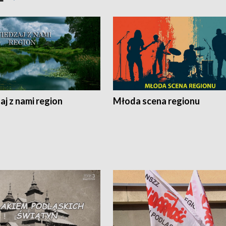
j z nami region
Młoda scena regionu