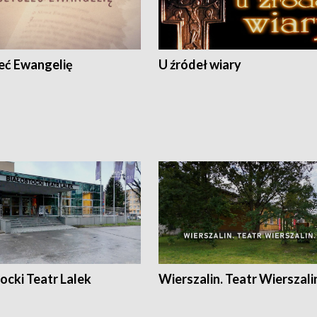
eć Ewangelię
U źródeł wiary
ocki Teatr Lalek
Wierszalin. Teatr Wierszali