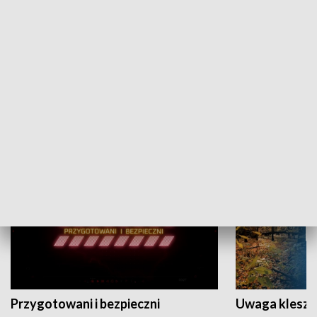
Grajmy Swoje
Białostocki Te
NAUKA I EDUKACJA
Przygotowani i bezpieczni
Uwaga kleszc