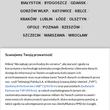
BIAŁYSTOK
/
BYDGOSZCZ
/
GDAŃSK
/
GORZÓW WLKP.
/
KATOWICE
/
KIELCE
/
KRAKÓW
/
LUBLIN
/
ŁÓDŹ
/
OLSZTYN
/
OPOLE
/
POZNAŃ
/
RZESZÓW
/
SZCZECIN
/
WARSZAWA
/
WROCŁAW
Szanujemy Twoją prywatność
Dołącz do nas:
Kliknij "Akceptuję i przechodzę do serwisu", aby wyrazić zgody na
korzystanie z technologii automatycznego śledzenia i zbierania danych,
TVP
dostęp do informacji na Twoim urządzeniu końcowym i ich
Abonament TVP
przechowywanie oraz na przetwarzanie Twoich danych osobowych przez
Regulamin TVP
nas, czyli Telewizję Polską S.A. w likwidacji (zwaną dalej również „TVP”),
Emisja w TVP
Polityka prywatności
Zaufanych Partnerów z IAB* (1201 firm)
oraz pozostałych
Zaufanych
Partnerów TVP (93 firm)
, w celach marketingowych (w tym do
Centrum informacji TVP
Moje zgody
zautomatyzowanego dopasowania reklam do Twoich zainteresowań i
mierzenia ich skuteczności) i pozostałych, które wskazujemy poniżej, a
Naziemna Telewizja Cyfrowa
Pomoc
także zgody na udostępnianie przez nas identyfikatora PPID do Google.
Sklep TVP