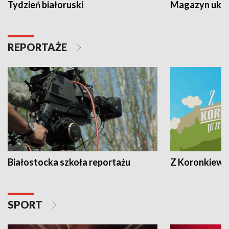
Tydzień białoruski
Magazyn ukra
REPORTAŻE
Białostocka szkoła reportażu
Z Koronkiewic
SPORT