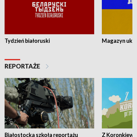
Tydzień białoruski
Magazyn ukra
REPORTAŻE
Białostocka szkoła reportażu
Z Koronkiewic