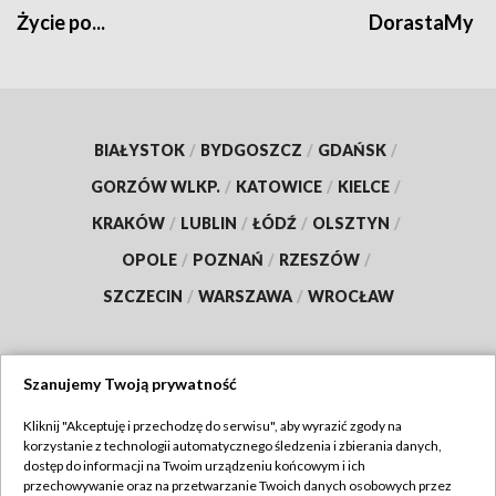
Życie po...
DorastaMy
BIAŁYSTOK
/
BYDGOSZCZ
/
GDAŃSK
/
GORZÓW WLKP.
/
KATOWICE
/
KIELCE
/
KRAKÓW
/
LUBLIN
/
ŁÓDŹ
/
OLSZTYN
/
OPOLE
/
POZNAŃ
/
RZESZÓW
/
SZCZECIN
/
WARSZAWA
/
WROCŁAW
Szanujemy Twoją prywatność
Dołącz do nas:
Kliknij "Akceptuję i przechodzę do serwisu", aby wyrazić zgody na
korzystanie z technologii automatycznego śledzenia i zbierania danych,
TVP
dostęp do informacji na Twoim urządzeniu końcowym i ich
Abonament TVP
przechowywanie oraz na przetwarzanie Twoich danych osobowych przez
Regulamin TVP