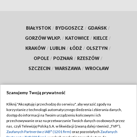
BIAŁYSTOK
/
BYDGOSZCZ
/
GDAŃSK
/
GORZÓW WLKP.
/
KATOWICE
/
KIELCE
/
KRAKÓW
/
LUBLIN
/
ŁÓDŹ
/
OLSZTYN
/
OPOLE
/
POZNAŃ
/
RZESZÓW
/
SZCZECIN
/
WARSZAWA
/
WROCŁAW
Szanujemy Twoją prywatność
Dołącz do nas:
Kliknij "Akceptuję i przechodzę do serwisu", aby wyrazić zgody na
korzystanie z technologii automatycznego śledzenia i zbierania danych,
TVP
dostęp do informacji na Twoim urządzeniu końcowym i ich
Abonament TVP
przechowywanie oraz na przetwarzanie Twoich danych osobowych przez
Regulamin TVP
nas, czyli Telewizję Polską S.A. w likwidacji (zwaną dalej również „TVP”),
Emisja w TVP
Polityka prywatności
Zaufanych Partnerów z IAB* (1201 firm)
oraz pozostałych
Zaufanych