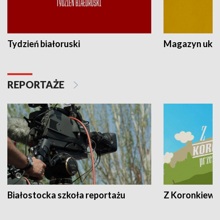
Tydzień białoruski
Magazyn ukra
REPORTAŻE
Białostocka szkoła reportażu
Z Koronkiewic