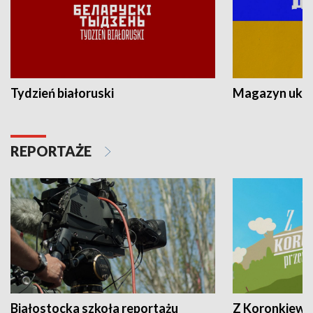
Tydzień białoruski
Magazyn ukra
REPORTAŻE
Białostocka szkoła reportażu
Z Koronkiewic