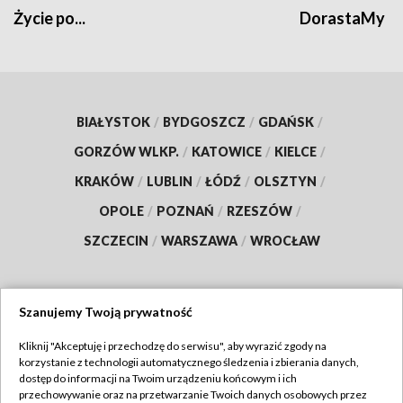
Życie po...
DorastaMy
BIAŁYSTOK
/
BYDGOSZCZ
/
GDAŃSK
/
GORZÓW WLKP.
/
KATOWICE
/
KIELCE
/
KRAKÓW
/
LUBLIN
/
ŁÓDŹ
/
OLSZTYN
/
OPOLE
/
POZNAŃ
/
RZESZÓW
/
SZCZECIN
/
WARSZAWA
/
WROCŁAW
Szanujemy Twoją prywatność
Dołącz do nas:
Kliknij "Akceptuję i przechodzę do serwisu", aby wyrazić zgody na
korzystanie z technologii automatycznego śledzenia i zbierania danych,
TVP
dostęp do informacji na Twoim urządzeniu końcowym i ich
Abonament TVP
przechowywanie oraz na przetwarzanie Twoich danych osobowych przez
Regulamin TVP