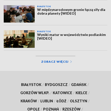
BIAŁYSTOK
W międzynarodowym gronie łączą siły dla
dobra planety [WIDEO]
BIAŁYSTOK
Wyniki matur w województwie podlaskim
[WIDEO]
ZOBACZ WIĘCEJ
BIAŁYSTOK
/
BYDGOSZCZ
/
GDAŃSK
/
GORZÓW WLKP.
/
KATOWICE
/
KIELCE
/
KRAKÓW
/
LUBLIN
/
ŁÓDŹ
/
OLSZTYN
/
OPOLE
/
POZNAŃ
/
RZESZÓW
/