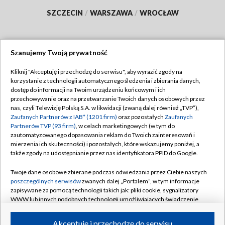
SZCZECIN
/
WARSZAWA
/
WROCŁAW
Szanujemy Twoją prywatność
Dołącz do nas:
Kliknij "Akceptuję i przechodzę do serwisu", aby wyrazić zgody na
korzystanie z technologii automatycznego śledzenia i zbierania danych,
TVP
dostęp do informacji na Twoim urządzeniu końcowym i ich
Abonament TVP
przechowywanie oraz na przetwarzanie Twoich danych osobowych przez
Regulamin TVP
nas, czyli Telewizję Polską S.A. w likwidacji (zwaną dalej również „TVP”),
Emisja w TVP
Polityka prywatności
Zaufanych Partnerów z IAB* (1201 firm)
oraz pozostałych
Zaufanych
Partnerów TVP (93 firm)
, w celach marketingowych (w tym do
Centrum informacji TVP
Moje zgody
zautomatyzowanego dopasowania reklam do Twoich zainteresowań i
mierzenia ich skuteczności) i pozostałych, które wskazujemy poniżej, a
Naziemna Telewizja Cyfrowa
Pomoc
także zgody na udostępnianie przez nas identyfikatora PPID do Google.
Sklep TVP
Biuro reklamy
Twoje dane osobowe zbierane podczas odwiedzania przez Ciebie naszych
Rada Programowa
Kontakt
poszczególnych serwisów
zwanych dalej „Portalem”, w tym informacje
zapisywane za pomocą technologii takich jak: pliki cookie, sygnalizatory
System NOS
WWW lub innych podobnych technologii umożliwiających świadczenie
dopasowanych i bezpiecznych usług, personalizację treści oraz reklam,
Informacje o nadawcy
Kanały
udostępnianie funkcji mediów społecznościowych oraz analizowanie
Akceptuję i przechodzę do serwisu