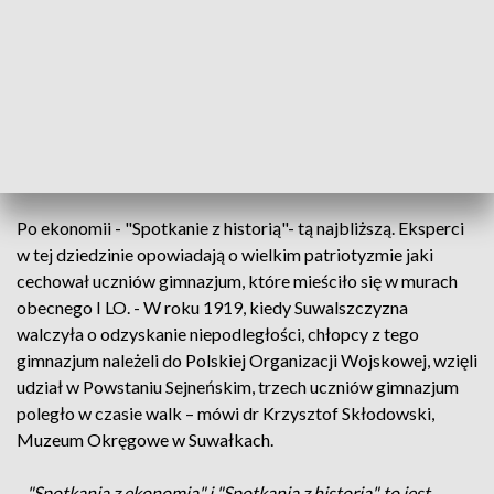
Jak powiedziała dr Katarzyna Obłąkowska, Instytut
Finansów -
Do młodych należy przyszłość, zatem jeżeli teraz
zrozumieją ekonomię, rolę państwa także w gospodarce , to
będą potem wiedzieli jak kreować właśnie działalność
publiczność, bo część z nich zostanie w samorządzie , część
pójdzie do Warszawy, tam w ministerstwach będzie
pracowało.
Po ekonomii - "Spotkanie z historią"- tą najbliższą. Eksperci
w tej dziedzinie opowiadają o wielkim patriotyzmie jaki
cechował uczniów gimnazjum, które mieściło się w murach
obecnego I LO. - W roku 1919, kiedy Suwalszczyzna
walczyła o odzyskanie niepodległości, chłopcy z tego
gimnazjum należeli do Polskiej Organizacji Wojskowej, wzięli
udział w Powstaniu Sejneńskim, trzech uczniów gimnazjum
poległo w czasie walk – mówi dr Krzysztof Skłodowski,
Muzeum Okręgowe w Suwałkach.
-
"Spotkania z ekonomią" i "Spotkania z historią", to jest