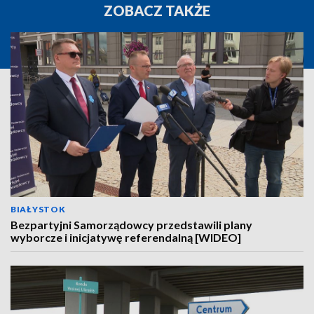
ZOBACZ TAKŻE
BIAŁYSTOK
Bezpartyjni Samorządowcy przedstawili plany
wyborcze i inicjatywę referendalną [WIDEO]