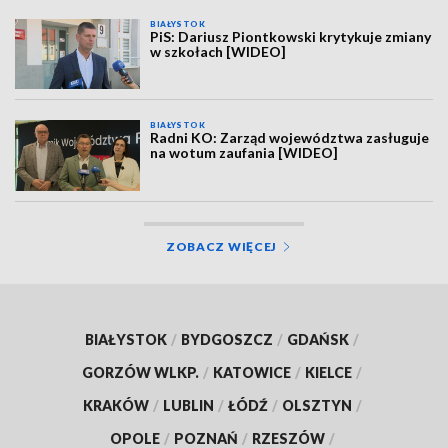
BIAŁYSTOK
PiS: Dariusz Piontkowski krytykuje zmiany
w szkołach [WIDEO]
BIAŁYSTOK
Radni KO: Zarząd województwa zasługuje
na wotum zaufania [WIDEO]
ZOBACZ WIĘCEJ
BIAŁYSTOK
/
BYDGOSZCZ
/
GDAŃSK
/
GORZÓW WLKP.
/
KATOWICE
/
KIELCE
/
KRAKÓW
/
LUBLIN
/
ŁÓDŹ
/
OLSZTYN
/
OPOLE
/
POZNAŃ
/
RZESZÓW
/