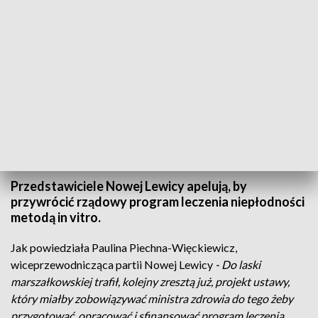
Konferencja Nowej Lewicy/fot. TVP3 Białystok
Przedstawiciele Nowej Lewicy apelują, by
przywrócić rządowy program leczenia niepłodności
metodą in vitro.
Jak powiedziała Paulina Piechna-Więckiewicz,
wiceprzewodnicząca partii Nowej Lewicy
- Do laski
marszałkowskiej trafił, kolejny zresztą już, projekt ustawy,
który miałby zobowiązywać ministra zdrowia do tego żeby
przygotować, opracować i sfinansować program leczenia