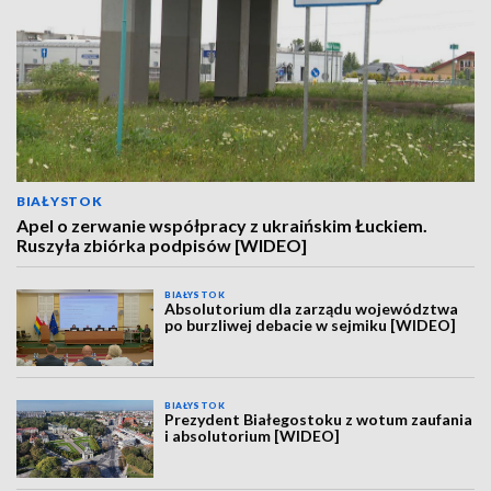
BIAŁYSTOK
Apel o zerwanie współpracy z ukraińskim Łuckiem.
Ruszyła zbiórka podpisów [WIDEO]
BIAŁYSTOK
Absolutorium dla zarządu województwa
po burzliwej debacie w sejmiku [WIDEO]
BIAŁYSTOK
Prezydent Białegostoku z wotum zaufania
i absolutorium [WIDEO]