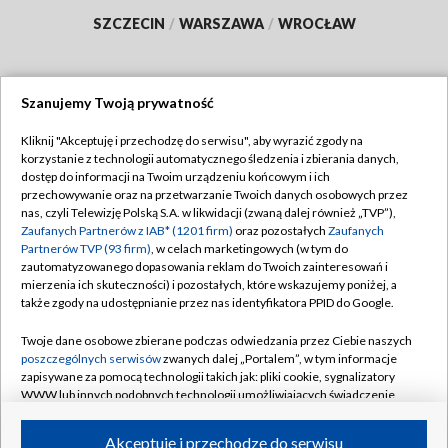
SZCZECIN
/
WARSZAWA
/
WROCŁAW
Szanujemy Twoją prywatność
Dołącz do nas:
Kliknij "Akceptuję i przechodzę do serwisu", aby wyrazić zgody na
korzystanie z technologii automatycznego śledzenia i zbierania danych,
TVP
dostęp do informacji na Twoim urządzeniu końcowym i ich
Abonament TVP
przechowywanie oraz na przetwarzanie Twoich danych osobowych przez
Regulamin TVP
nas, czyli Telewizję Polską S.A. w likwidacji (zwaną dalej również „TVP”),
Emisja w TVP
Polityka prywatności
Zaufanych Partnerów z IAB* (1201 firm)
oraz pozostałych
Zaufanych
Partnerów TVP (93 firm)
, w celach marketingowych (w tym do
Centrum informacji TVP
Moje zgody
zautomatyzowanego dopasowania reklam do Twoich zainteresowań i
mierzenia ich skuteczności) i pozostałych, które wskazujemy poniżej, a
Naziemna Telewizja Cyfrowa
Pomoc
także zgody na udostępnianie przez nas identyfikatora PPID do Google.
Sklep TVP
Biuro reklamy
Twoje dane osobowe zbierane podczas odwiedzania przez Ciebie naszych
Rada Programowa
Kontakt
poszczególnych serwisów
zwanych dalej „Portalem”, w tym informacje
zapisywane za pomocą technologii takich jak: pliki cookie, sygnalizatory
System NOS
WWW lub innych podobnych technologii umożliwiających świadczenie
dopasowanych i bezpiecznych usług, personalizację treści oraz reklam,
Informacje o nadawcy
Kanały
udostępnianie funkcji mediów społecznościowych oraz analizowanie
Akceptuję i przechodzę do serwisu