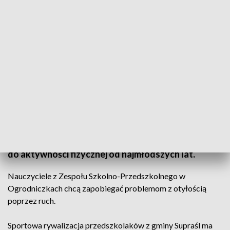
Dobre nawyki/fot. TVP3 Białystok
Nauczyciele z Zespołu Szkolno-Przedszkolnego w
Ogrodniczkach wolą zapobiegać problemom z
otyłością. Sportowa rywalizacja przedszkolaków z
gminy Supraśl ma wyrabiać dobre nawyki i zachęcać
do aktywności fizycznej od najmłodszych lat.
Nauczyciele z Zespołu Szkolno-Przedszkolnego w
Ogrodniczkach chcą zapobiegać problemom z otyłością
poprzez ruch.
Sportowa rywalizacja przedszkolaków z gminy Supraśl ma