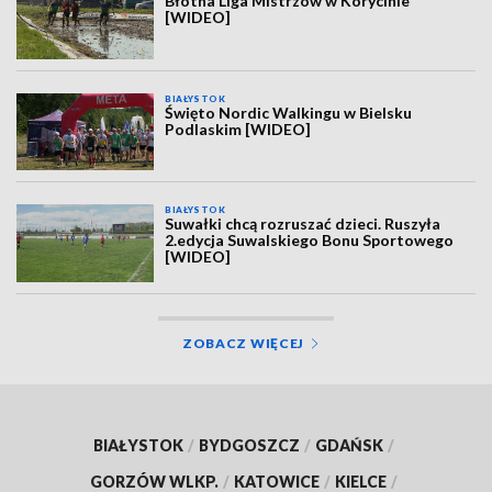
Błotna Liga Mistrzów w Korycinie
[WIDEO]
BIAŁYSTOK
Święto Nordic Walkingu w Bielsku
Podlaskim [WIDEO]
BIAŁYSTOK
Suwałki chcą rozruszać dzieci. Ruszyła
2.edycja Suwalskiego Bonu Sportowego
[WIDEO]
ZOBACZ WIĘCEJ
BIAŁYSTOK
/
BYDGOSZCZ
/
GDAŃSK
/
GORZÓW WLKP.
/
KATOWICE
/
KIELCE
/