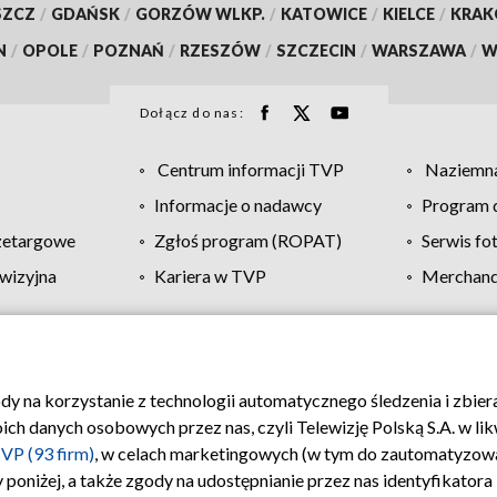
SZCZ
/
GDAŃSK
/
GORZÓW WLKP.
/
KATOWICE
/
KIELCE
/
KRA
N
/
OPOLE
/
POZNAŃ
/
RZESZÓW
/
SZCZECIN
/
WARSZAWA
/
W
Dołącz do nas:
Centrum informacji TVP
Naziemna
Informacje o nadawcy
Program d
zetargowe
Zgłoś program (ROPAT)
Serwis fo
wizyjna
Kariera w TVP
Merchandi
Polityka prywatności
Moje zgody
Pomoc
Biuro re
ody na korzystanie z technologii automatycznego śledzenia i zbie
 danych osobowych przez nas, czyli Telewizję Polską S.A. w likw
VP (93 firm)
, w celach marketingowych (w tym do zautomatyzow
 poniżej, a także zgody na udostępnianie przez nas identyfikator