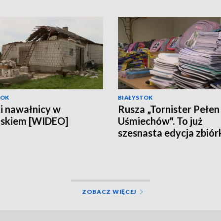
TOK
BIAŁYSTOK
i nawałnicy w
Rusza „Tornister Pełen
askiem [WIDEO]
Uśmiechów". To już
szesnasta edycja zbiór
[WIDEO]
ZOBACZ WIĘCEJ