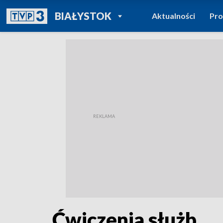
POWRÓT DO
BIAŁYSTOK
Aktualności
Pr
TVP REGIONY
Ćwiczenia służb