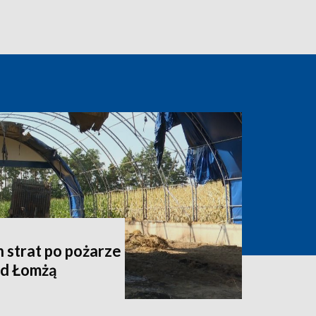
h strat po pożarze
od Łomżą