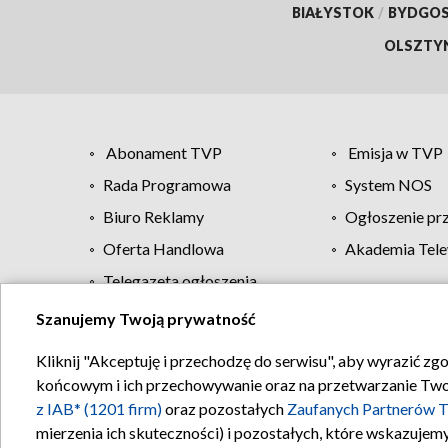
BIAŁYSTOK
/
BYDGO
OLSZTY
Abonament TVP
Emisja w TVP
Rada Programowa
System NOS
Biuro Reklamy
Ogłoszenie pr
Oferta Handlowa
Akademia Tele
Telegazeta ogłoszenia
Szanujemy Twoją prywatność
Regulamin TVP
Kliknij "Akceptuję i przechodzę do serwisu", aby wyrazić zg
końcowym i ich przechowywanie oraz na przetwarzanie Twoich
z IAB* (1201 firm)
oraz pozostałych
Zaufanych Partnerów T
mierzenia ich skuteczności) i pozostałych, które wskazujemy