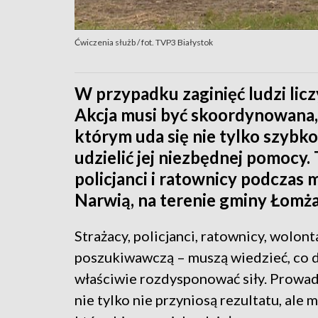
Ćwiczenia służb / fot. TVP3 Białystok
W przypadku zaginięć ludzi liczy
Akcja musi być skoordynowana, 
którym uda się nie tylko szybko
udzielić jej niezbędnej pomocy. 
policjanci i ratownicy podczas
Narwią, na terenie gminy Łomża
Strażacy, policjanci, ratownicy, wolon
poszukiwawczą – muszą wiedzieć, co do
właściwie rozdysponować siły. Prowa
nie tylko nie przyniosą rezultatu, ale