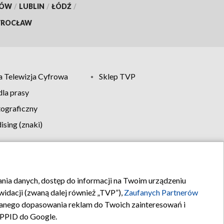
KÓW
/
LUBLIN
/
ŁÓDŹ
/
ROCŁAW
 Telewizja Cyfrowa
Sklep TVP
la prasy
tograficzny
sing (znaki)
klamy
Kontakt
rania danych, dostęp do informacji na Twoim urządzeniu
idacji (zwaną dalej również „TVP”),
Zaufanych Partnerów
anego dopasowania reklam do Twoich zainteresowań i
a PPID do Google.