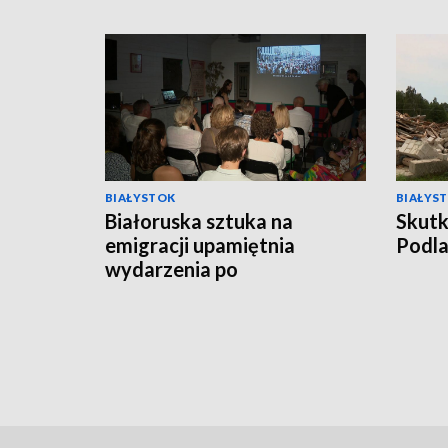
BIAŁYSTOK
BIAŁYS
Białoruska sztuka na
Skutk
emigracji upamiętnia
Podl
wydarzenia po
sfałszowanych wyborach