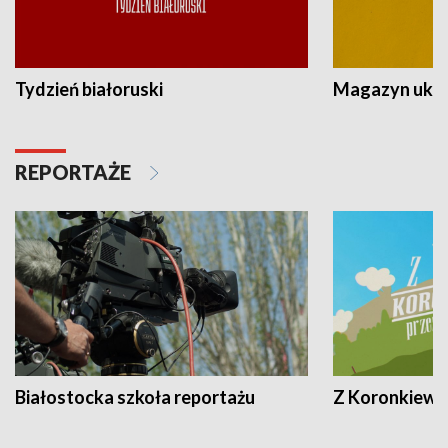
Tydzień białoruski
Magazyn ukra
REPORTAŻE
Białostocka szkoła reportażu
Z Koronkiewic