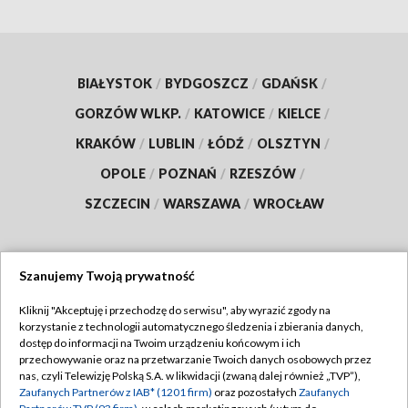
BIAŁYSTOK
/
BYDGOSZCZ
/
GDAŃSK
/
GORZÓW WLKP.
/
KATOWICE
/
KIELCE
/
KRAKÓW
/
LUBLIN
/
ŁÓDŹ
/
OLSZTYN
/
OPOLE
/
POZNAŃ
/
RZESZÓW
/
SZCZECIN
/
WARSZAWA
/
WROCŁAW
Szanujemy Twoją prywatność
Dołącz do nas:
Kliknij "Akceptuję i przechodzę do serwisu", aby wyrazić zgody na
korzystanie z technologii automatycznego śledzenia i zbierania danych,
TVP
dostęp do informacji na Twoim urządzeniu końcowym i ich
Abonament TVP
przechowywanie oraz na przetwarzanie Twoich danych osobowych przez
Regulamin TVP
nas, czyli Telewizję Polską S.A. w likwidacji (zwaną dalej również „TVP”),
Emisja w TVP
Polityka prywatności
Zaufanych Partnerów z IAB* (1201 firm)
oraz pozostałych
Zaufanych