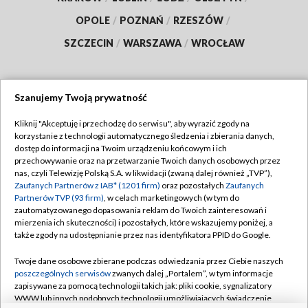
OPOLE
/
POZNAŃ
/
RZESZÓW
/
SZCZECIN
/
WARSZAWA
/
WROCŁAW
Szanujemy Twoją prywatność
Dołącz do nas:
Kliknij "Akceptuję i przechodzę do serwisu", aby wyrazić zgody na
korzystanie z technologii automatycznego śledzenia i zbierania danych,
TVP
dostęp do informacji na Twoim urządzeniu końcowym i ich
Abonament TVP
przechowywanie oraz na przetwarzanie Twoich danych osobowych przez
Regulamin TVP
nas, czyli Telewizję Polską S.A. w likwidacji (zwaną dalej również „TVP”),
Emisja w TVP
Polityka prywatności
Zaufanych Partnerów z IAB* (1201 firm)
oraz pozostałych
Zaufanych
Partnerów TVP (93 firm)
, w celach marketingowych (w tym do
Centrum informacji TVP
Moje zgody
zautomatyzowanego dopasowania reklam do Twoich zainteresowań i
mierzenia ich skuteczności) i pozostałych, które wskazujemy poniżej, a
Naziemna Telewizja Cyfrowa
Pomoc
także zgody na udostępnianie przez nas identyfikatora PPID do Google.
Sklep TVP
Biuro reklamy
Twoje dane osobowe zbierane podczas odwiedzania przez Ciebie naszych
Rada Programowa
Kontakt
poszczególnych serwisów
zwanych dalej „Portalem”, w tym informacje
zapisywane za pomocą technologii takich jak: pliki cookie, sygnalizatory
System NOS
WWW lub innych podobnych technologii umożliwiających świadczenie