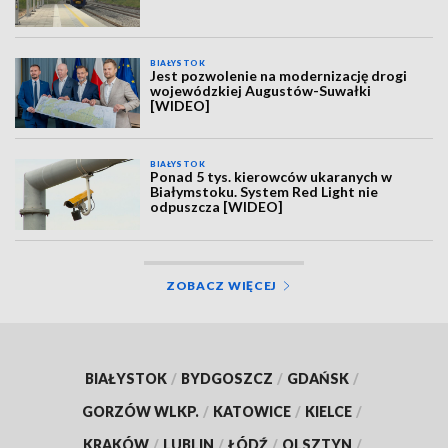
BIAŁYSTOK
Jest pozwolenie na modernizację drogi
wojewódzkiej Augustów-Suwałki
[WIDEO]
BIAŁYSTOK
Ponad 5 tys. kierowców ukaranych w
Białymstoku. System Red Light nie
odpuszcza [WIDEO]
ZOBACZ WIĘCEJ
BIAŁYSTOK
/
BYDGOSZCZ
/
GDAŃSK
/
GORZÓW WLKP.
/
KATOWICE
/
KIELCE
/
KRAKÓW
/
LUBLIN
/
ŁÓDŹ
/
OLSZTYN
/