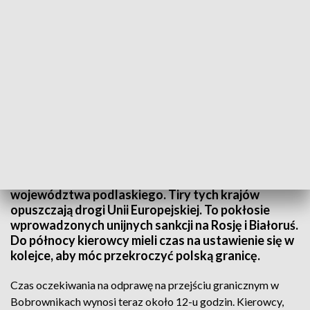
Sankcje dla rosyjskich i białoruskich przewoźników/fot. TVP3 Białystok
Ostatnie godziny obecności rosyjskich i
białoruskich przewoźników na terenie
województwa podlaskiego. Tiry tych krajów
opuszczają drogi Unii Europejskiej. To pokłosie
wprowadzonych unijnych sankcji na Rosję i Białoruś.
Do północy kierowcy mieli czas na ustawienie się w
kolejce, aby móc przekroczyć polską granicę.
Czas oczekiwania na odprawę na przejściu granicznym w
Bobrownikach wynosi teraz około 12-u godzin. Kierowcy,