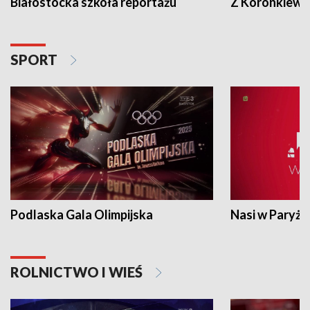
Białostocka szkoła reportażu
Z Koronkiewic
SPORT
Podlaska Gala Olimpijska
Nasi w Paryżu
ROLNICTWO I WIEŚ