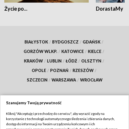
Życie po...
DorastaMy
BIAŁYSTOK
/
BYDGOSZCZ
/
GDAŃSK
/
GORZÓW WLKP.
/
KATOWICE
/
KIELCE
/
KRAKÓW
/
LUBLIN
/
ŁÓDŹ
/
OLSZTYN
/
OPOLE
/
POZNAŃ
/
RZESZÓW
/
SZCZECIN
/
WARSZAWA
/
WROCŁAW
Szanujemy Twoją prywatność
Dołącz do nas:
Kliknij "Akceptuję i przechodzę do serwisu", aby wyrazić zgody na
korzystanie z technologii automatycznego śledzenia i zbierania danych,
TVP
dostęp do informacji na Twoim urządzeniu końcowym i ich