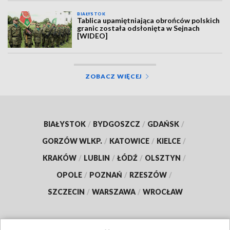
BIAŁYSTOK
Tablica upamiętniająca obrońców polskich
granic została odsłonięta w Sejnach
[WIDEO]
ZOBACZ WIĘCEJ
BIAŁYSTOK
/
BYDGOSZCZ
/
GDAŃSK
/
GORZÓW WLKP.
/
KATOWICE
/
KIELCE
/
KRAKÓW
/
LUBLIN
/
ŁÓDŹ
/
OLSZTYN
/
OPOLE
/
POZNAŃ
/
RZESZÓW
/
SZCZECIN
/
WARSZAWA
/
WROCŁAW