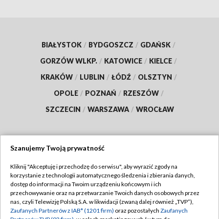
BIAŁYSTOK
/
BYDGOSZCZ
/
GDAŃSK
/
GORZÓW WLKP.
/
KATOWICE
/
KIELCE
/
KRAKÓW
/
LUBLIN
/
ŁÓDŹ
/
OLSZTYN
/
OPOLE
/
POZNAŃ
/
RZESZÓW
/
SZCZECIN
/
WARSZAWA
/
WROCŁAW
Szanujemy Twoją prywatność
Dołącz do nas:
Kliknij "Akceptuję i przechodzę do serwisu", aby wyrazić zgody na
korzystanie z technologii automatycznego śledzenia i zbierania danych,
TVP
dostęp do informacji na Twoim urządzeniu końcowym i ich
Abonament TVP
przechowywanie oraz na przetwarzanie Twoich danych osobowych przez
Regulamin TVP
nas, czyli Telewizję Polską S.A. w likwidacji (zwaną dalej również „TVP”),
Emisja w TVP
Polityka prywatności
Zaufanych Partnerów z IAB* (1201 firm)
oraz pozostałych
Zaufanych