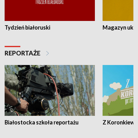
Tydzień białoruski
Magazyn ukra
REPORTAŻE
Białostocka szkoła reportażu
Z Koronkiewic