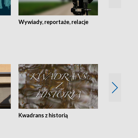
Wywiady, reportaże, relacje
Recepta na...
Z
Kwadrans z historią
Kartki z kal