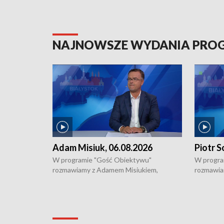
NAJNOWSZE WYDANIA PR
Adam Misiuk, 06.08.2026
Piotr S
W programie "Gość Obiektywu"
W progra
rozmawiamy z Adamem Misiukiem,
rozmawia
podlaskim wojewódzkim konserwatorem
Towarzys
zabytków o kondycji zabytków w regionie
wsparcia 
i naborze wniosków na prace
działani
konserwatorskie.
Pokrzywd