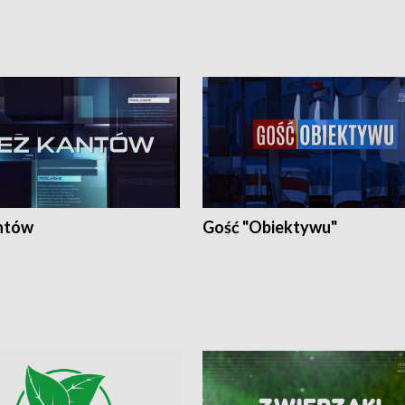
ntów
Gość "Obiektywu"