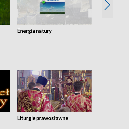
Energia natury
Ogród i nie t
Liturgie prawosławne