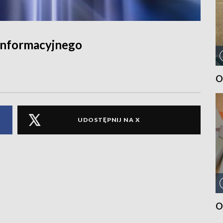
informacyjnego
O
UDOSTĘPNIJ NA X
O