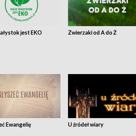
iałystok jest EKO
Zwierzaki od A do Ż
eć Ewangelię
U źródeł wiary