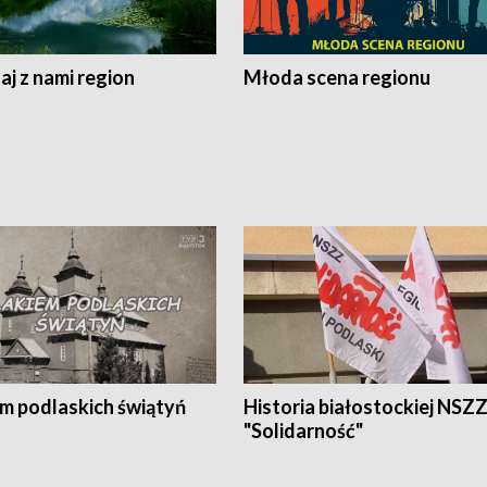
j z nami region
Młoda scena regionu
em podlaskich świątyń
Historia białostockiej NSZ
"Solidarność"