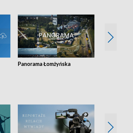
Panorama Łomżyńska
Przegląd suw