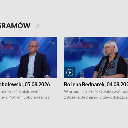
OGRAMÓW
obolewski, 05.08.2026
Bożena Bednarek, 04.08.20
mie "Gość Obiektywu"
W programie „Gość Obiektywu” ro
my z Piotrem Sobolewskim z
z Bożeną Bednarek, przewodnicząca
twa Amickus o możliwościach
Białostockiej Rady Seniorów, o walc
osób dotkniętych przemocą i
samotnością, pomysłach na to jak
u Ośrodka Pomocy Osobom
wyciągać osoby starsze z domów i j
zonym Przestępstwem.
ważne jest to by nie były same.