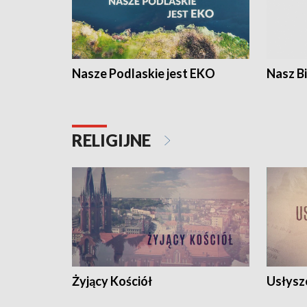
Nasze Podlaskie jest EKO
Nasz B
RELIGIJNE
Żyjący Kościół
Usłysz