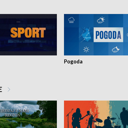
Pogoda
E