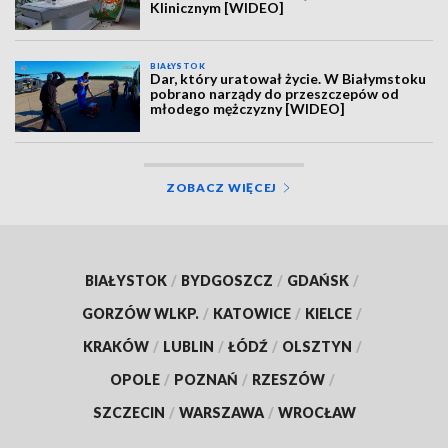
Klinicznym [WIDEO]
BIAŁYSTOK
Dar, który uratował życie. W Białymstoku
pobrano narządy do przeszczepów od
młodego mężczyzny [WIDEO]
ZOBACZ WIĘCEJ
BIAŁYSTOK
/
BYDGOSZCZ
/
GDAŃSK
/
GORZÓW WLKP.
/
KATOWICE
/
KIELCE
/
KRAKÓW
/
LUBLIN
/
ŁÓDŹ
/
OLSZTYN
/
OPOLE
/
POZNAŃ
/
RZESZÓW
/
SZCZECIN
/
WARSZAWA
/
WROCŁAW