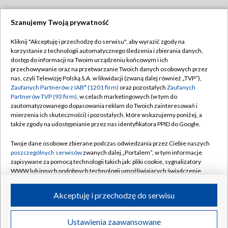
Szanujemy Twoją prywatność
Dołącz do nas:
Kliknij "Akceptuję i przechodzę do serwisu", aby wyrazić zgody na
korzystanie z technologii automatycznego śledzenia i zbierania danych,
TVP
dostęp do informacji na Twoim urządzeniu końcowym i ich
Abonament TVP
przechowywanie oraz na przetwarzanie Twoich danych osobowych przez
Regulamin TVP
nas, czyli Telewizję Polską S.A. w likwidacji (zwaną dalej również „TVP”),
Emisja w TVP
Polityka prywatności
Zaufanych Partnerów z IAB* (1201 firm)
oraz pozostałych
Zaufanych
Partnerów TVP (93 firm)
, w celach marketingowych (w tym do
Centrum informacji TVP
Moje zgody
zautomatyzowanego dopasowania reklam do Twoich zainteresowań i
mierzenia ich skuteczności) i pozostałych, które wskazujemy poniżej, a
Naziemna Telewizja Cyfrowa
Pomoc
także zgody na udostępnianie przez nas identyfikatora PPID do Google.
Sklep TVP
Biuro reklamy
Twoje dane osobowe zbierane podczas odwiedzania przez Ciebie naszych
Rada Programowa
Kontakt
poszczególnych serwisów
zwanych dalej „Portalem”, w tym informacje
zapisywane za pomocą technologii takich jak: pliki cookie, sygnalizatory
System NOS
WWW lub innych podobnych technologii umożliwiających świadczenie
dopasowanych i bezpiecznych usług, personalizację treści oraz reklam,
Informacje o nadawcy
Kanały
udostępnianie funkcji mediów społecznościowych oraz analizowanie
Akceptuję i przechodzę do serwisu
ruchu w Internecie.
Program dla prasy
©2026 Telewizja Polska S.A. w likwidacji
Biuro Reklamy
Twoje dane osobowe zbierane podczas odwiedzania przez Ciebie
Ustawienia zaawansowane
poszczególnych serwisów
na Portalu, takie jak adresy IP, identyfikatory