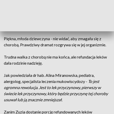
Jak mówi -
Ta choroba powoduje to, że nawet jeśli spokojnie
sobie siedzimy, to może złapać mnie bardzo duszący i
męczący kaszel i czasami muszę wykrztusić wydzielinę, która
siedzi mi w płucach.
Piękna, młoda dziewczyna - nie widać, aby zmagała się z
chorobą. Prawdziwy dramat rozgrywa się w jej organizmie.
Trudna walka z chorobą nie ma końca, ale refundacja leków
dała rodzinie nadzieję.
Jak powiedziała dr hab. Alina Miranowska, pediatra,
alergolog, specjalista leczenia mukowiscydozy -
To jest
ogromna rewolucja. Jest to lek przyczynowy, pierwszy w
świecie lek przyczynowy, który będzie przyczynę tej choroby
usuwał lub ją znacznie zmniejszał.
Zanim Zuzia dostanie porcję refundowanych leków