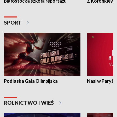
Białostocka szkoła reportażu
Z Koronkiewic
SPORT
Podlaska Gala Olimpijska
Nasi w Paryżu
ROLNICTWO I WIEŚ