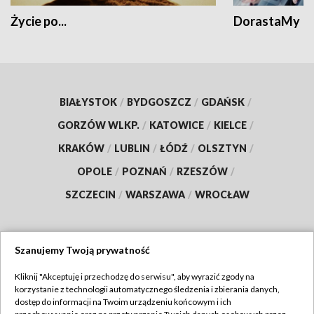
Życie po...
DorastaMy
BIAŁYSTOK
/
BYDGOSZCZ
/
GDAŃSK
/
GORZÓW WLKP.
/
KATOWICE
/
KIELCE
/
KRAKÓW
/
LUBLIN
/
ŁÓDŹ
/
OLSZTYN
/
OPOLE
/
POZNAŃ
/
RZESZÓW
/
SZCZECIN
/
WARSZAWA
/
WROCŁAW
Szanujemy Twoją prywatność
Dołącz do nas:
Kliknij "Akceptuję i przechodzę do serwisu", aby wyrazić zgody na
korzystanie z technologii automatycznego śledzenia i zbierania danych,
TVP
dostęp do informacji na Twoim urządzeniu końcowym i ich