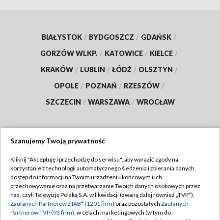
BIAŁYSTOK
/
BYDGOSZCZ
/
GDAŃSK
/
GORZÓW WLKP.
/
KATOWICE
/
KIELCE
/
KRAKÓW
/
LUBLIN
/
ŁÓDŹ
/
OLSZTYN
/
OPOLE
/
POZNAŃ
/
RZESZÓW
/
SZCZECIN
/
WARSZAWA
/
WROCŁAW
Szanujemy Twoją prywatność
Dołącz do nas:
Kliknij "Akceptuję i przechodzę do serwisu", aby wyrazić zgody na
korzystanie z technologii automatycznego śledzenia i zbierania danych,
TVP
dostęp do informacji na Twoim urządzeniu końcowym i ich
Abonament TVP
przechowywanie oraz na przetwarzanie Twoich danych osobowych przez
Regulamin TVP
nas, czyli Telewizję Polską S.A. w likwidacji (zwaną dalej również „TVP”),
Emisja w TVP
Polityka prywatności
Zaufanych Partnerów z IAB* (1201 firm)
oraz pozostałych
Zaufanych
Partnerów TVP (93 firm)
, w celach marketingowych (w tym do
Centrum informacji TVP