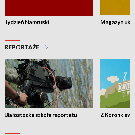
Tydzień białoruski
Magazyn ukra
REPORTAŻE
Białostocka szkoła reportażu
Z Koronkiewic