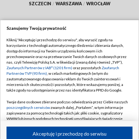
SZCZECIN
/
WARSZAWA
/
WROCŁAW
Szanujemy Twoją prywatność
Dołącz do nas:
Kliknij "Akceptuję i przechodzę do serwisu", aby wyrazić zgody na
korzystanie z technologii automatycznego śledzenia i zbierania danych,
TVP
dostęp do informacji na Twoim urządzeniu końcowym i ich
Abonament TVP
przechowywanie oraz na przetwarzanie Twoich danych osobowych przez
Regulamin TVP
nas, czyli Telewizję Polską S.A. w likwidacji (zwaną dalej również „TVP”),
Emisja w TVP
Polityka prywatności
Zaufanych Partnerów z IAB* (1201 firm)
oraz pozostałych
Zaufanych
Partnerów TVP (93 firm)
, w celach marketingowych (w tym do
Centrum informacji TVP
Moje zgody
zautomatyzowanego dopasowania reklam do Twoich zainteresowań i
mierzenia ich skuteczności) i pozostałych, które wskazujemy poniżej, a
Naziemna Telewizja Cyfrowa
Pomoc
także zgody na udostępnianie przez nas identyfikatora PPID do Google.
Sklep TVP
Biuro reklamy
Twoje dane osobowe zbierane podczas odwiedzania przez Ciebie naszych
Rada Programowa
Kontakt
poszczególnych serwisów
zwanych dalej „Portalem”, w tym informacje
zapisywane za pomocą technologii takich jak: pliki cookie, sygnalizatory
System NOS
WWW lub innych podobnych technologii umożliwiających świadczenie
dopasowanych i bezpiecznych usług, personalizację treści oraz reklam,
Informacje o nadawcy
Kanały
udostępnianie funkcji mediów społecznościowych oraz analizowanie
Akceptuję i przechodzę do serwisu
ruchu w Internecie.
Program dla prasy