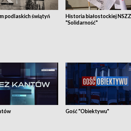
em podlaskich świątyń
Historia białostockiej NSZ
"Solidarność"
ntów
Gość "Obiektywu"