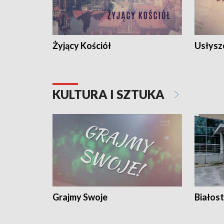
Żyjący Kościół
Usłysz
KULTURA I SZTUKA
Grajmy Swoje
Białost