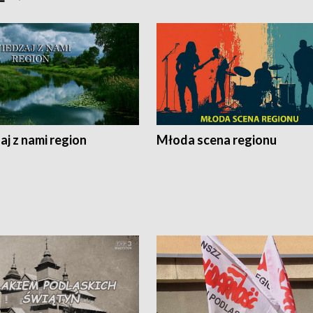
j z nami region
Młoda scena regionu