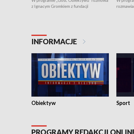
W programie „Gość Obiektywu” rozmowa
W progra
z Ignacym Gromkiem z fundacji
rozmawia
"Przystanek Autyzm" o opiece dorosłych
podlaski
osób autystycznych oraz potrzebie
zabytków 
dziennej i całodobowej opieki.
i naborze
konserwa
INFORMACJE
Obiektyw
Sport
PROGRAMY REDAKCJI ONLIN