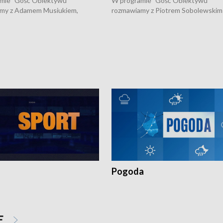
mie "Gość Obiektywu"
W programie "Gość Obiektywu"
my z Adamem Musiukiem,
rozmawiamy z Piotrem Sobolewskim
m wojewódzkim konserwatorem
Towarzystwa Amickus o możliwości
o kondycji zabytków w regionie
wsparcia osób dotkniętych przemocą
 wniosków na prace
działaniu Ośrodka Pomocy Osobom
torskie.
Pokrzywdzonym Przestępstwem.
Pogoda
E