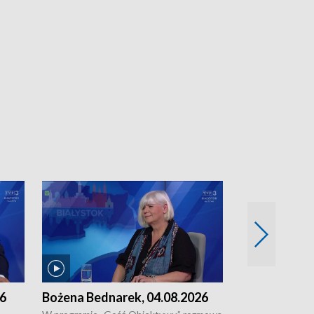
26
Bożena Bednarek, 04.08.2026
dr Katarzyna
03.08.2026