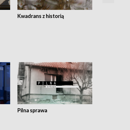
Z
Kwadrans z historią
Kartki z kal
Pilna sprawa