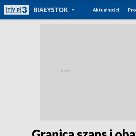
POWRÓT DO
BIAŁYSTOK
Aktualności
Pr
TVP REGIONY
Granica szans i ob