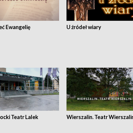
eć Ewangelię
U źródeł wiary
ocki Teatr Lalek
Wierszalin. Teatr Wierszali