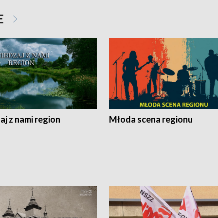
E
j z nami region
Młoda scena regionu