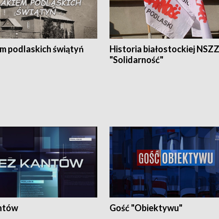
em podlaskich świątyń
Historia białostockiej NSZ
"Solidarność"
ntów
Gość "Obiektywu"