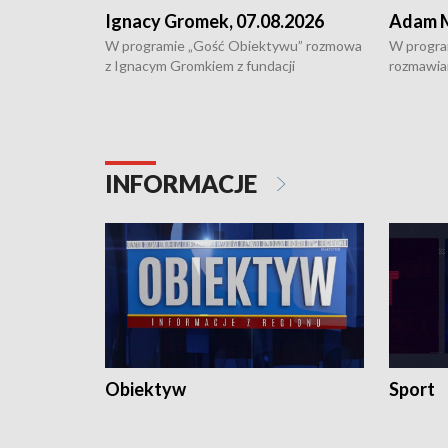
Ignacy Gromek, 07.08.2026
Adam M
W programie „Gość Obiektywu” rozmowa
W progra
z Ignacym Gromkiem z fundacji
rozmawia
"Przystanek Autyzm" o opiece dorosłych
podlaski
osób autystycznych oraz potrzebie
zabytków 
dziennej i całodobowej opieki.
i naborze
konserwa
INFORMACJE
Obiektyw
Sport