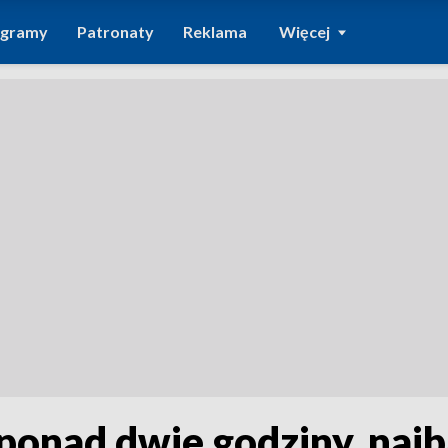
ogramy
Patronaty
Reklama
Więcej
ł ponad dwie godziny, naj