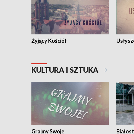
Żyjący Kościół
Usłysz
KULTURA I SZTUKA
Grajmy Swoje
Białost