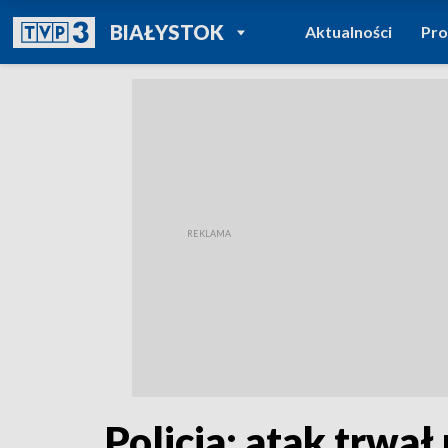
POWRÓT DO
BIAŁYSTOK
Aktualności
Pr
TVP REGIONY
Policja: atak trwa