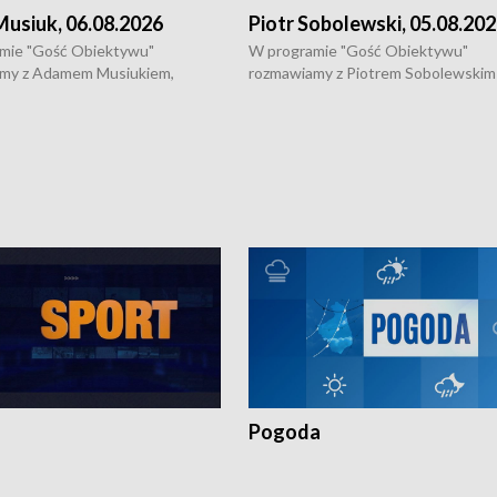
usiuk, 06.08.2026
Piotr Sobolewski, 05.08.20
mie "Gość Obiektywu"
W programie "Gość Obiektywu"
my z Adamem Musiukiem,
rozmawiamy z Piotrem Sobolewskim
m wojewódzkim konserwatorem
Towarzystwa Amickus o możliwości
o kondycji zabytków w regionie
wsparcia osób dotkniętych przemocą
 wniosków na prace
działaniu Ośrodka Pomocy Osobom
torskie.
Pokrzywdzonym Przestępstwem.
Pogoda