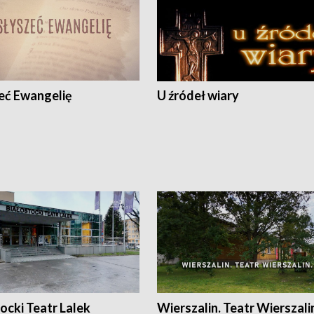
eć Ewangelię
U źródeł wiary
ocki Teatr Lalek
Wierszalin. Teatr Wierszali