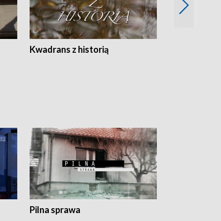
Z
Kwadrans z historią
Kartki z kal
Pilna sprawa