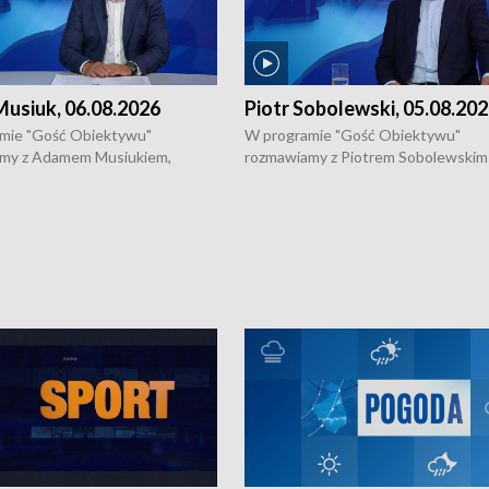
usiuk, 06.08.2026
Piotr Sobolewski, 05.08.20
mie "Gość Obiektywu"
W programie "Gość Obiektywu"
my z Adamem Musiukiem,
rozmawiamy z Piotrem Sobolewskim
m wojewódzkim konserwatorem
Towarzystwa Amickus o możliwości
o kondycji zabytków w regionie
wsparcia osób dotkniętych przemocą
 wniosków na prace
działaniu Ośrodka Pomocy Osobom
torskie.
Pokrzywdzonym Przestępstwem.