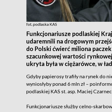
fot. podlaska KAS
Funkcjonariusze podlaskiej Kra
udaremnili na drogowym przejś
do Polski ćwierć miliona paczek
szacunkowej wartości rynkowej
ukryta była w ciężarówce, w ła
Gdyby papierosy trafiły na rynek do n
wyniosłyby ponad 6 mln zł – poinform
podlaskiej KAS st. asp. Maciej Czarneck
Funkcjonariusze służby celno-skarbowe