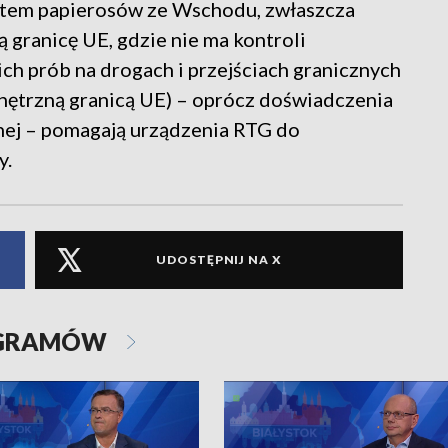
zutem papierosów ze Wschodu, zwłaszcza
ą granicę UE, gdzie nie ma kontroli
ch prób na drogach i przejściach granicznych
ewnętrzną granicą UE) – oprócz doświadczenia
jnej – pomagają urządzenia RTG do
y.
UDOSTĘPNIJ NA X
OGRAMÓW