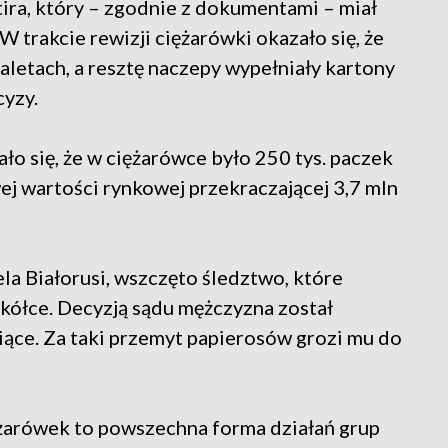
ira, który – zgodnie z dokumentami – miał
 trakcie rewizji ciężarówki okazało się, że
aletach, a resztę naczepy wypełniały kartony
cyzy.
ło się, że w ciężarówce było 250 tys. paczek
j wartości rynkowej przekraczającej 3,7 mln
a Białorusi, wszczęto śledztwo, które
ółce. Decyzją sądu mężczyzna został
ące. Za taki przemyt papierosów grozi mu do
arówek to powszechna forma działań grup