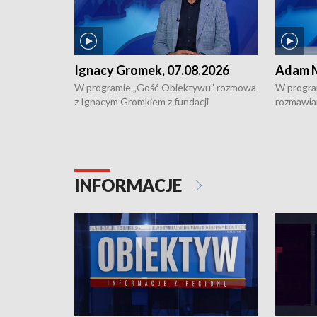
Ignacy Gromek, 07.08.2026
Adam M
W programie „Gość Obiektywu” rozmowa
W progra
z Ignacym Gromkiem z fundacji
rozmawia
"Przystanek Autyzm" o opiece dorosłych
podlaski
osób autystycznych oraz potrzebie
zabytków 
dziennej i całodobowej opieki.
i naborze
konserwa
INFORMACJE