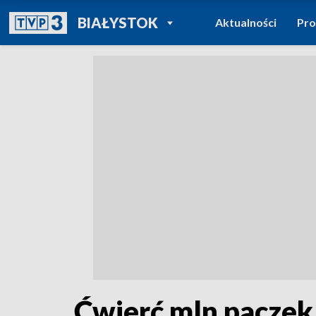
POWRÓT DO
BIAŁYSTOK
Aktualności
Pr
TVP REGIONY
Ćwierć mln paczek 