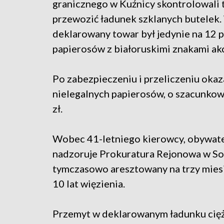
granicznego w Kuźnicy skontrolowali t
przewozić ładunek szklanych butelek. W
deklarowany towar był jedynie na 12 p
papierosów z białoruskimi znakami ak
Po zabezpieczeniu i przeliczeniu okaza
nielegalnych papierosów, o szacunkowe
zł.
Wobec 41-letniego kierowcy, obywatel
nadzoruje Prokuratura Rejonowa w Sok
tymczasowo aresztowany na trzy miesi
10 lat więzienia.
Przemyt w deklarowanym ładunku cięż