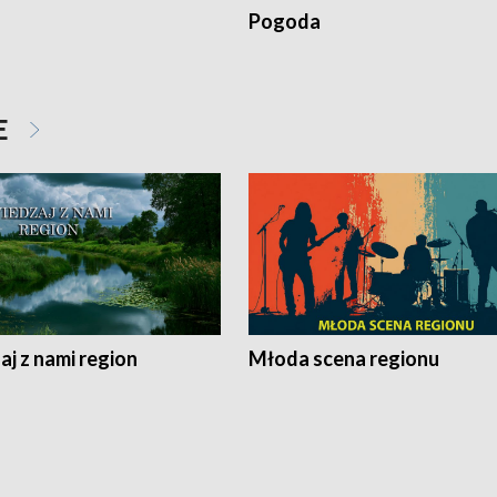
Pogoda
E
j z nami region
Młoda scena regionu