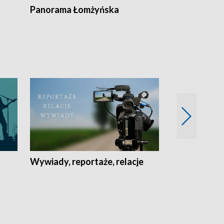
Panorama Łomżyńska
Przegląd suw
Wywiady, reportaże, relacje
Recepta na...